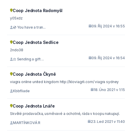
Coop Jednota Radomyšl
y05xdz
09. Říj 2024 v 16:55
💿 You have a tran...
Coop Jednota Sedlice
2ndo38
09. Říj 2024 v 16:54
⚖ Sending a gift ...
Coop Jednota Čkyně
viagra online united kingdom http://kloviagrli.com/ viagra sydney
18. Úno 2021 v 1:15
Kbbfliade
Coop Jednota Lnáře
Skvělé prodavačka, usměvavé a ochotné, ráda v koopu nakupují.
23. Led 2021 v 11:40
MARTÍNKOVÁ R