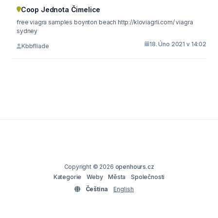
Coop Jednota Čimelice
free viagra samples boynton beach http://kloviagrli.com/ viagra
sydney
18. Úno 2021 v 14:02
Kbbfliade
Copyright © 2026
openhours.cz
Kategorie
Weby
Města
Společnosti
Čeština
English