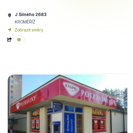
J Silného 2683
KROMĚŘÍŽ
Zobrazit směry