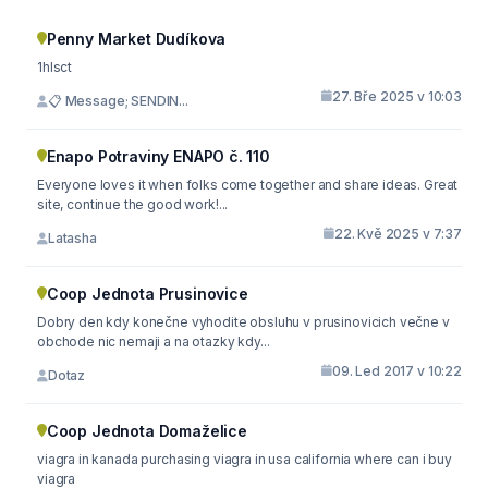
Penny Market Dudíkova
1hlsct
27. Bře 2025 v 10:03
📋 Message; SENDIN...
Enapo Potraviny ENAPO č. 110
Everyone loves it when folks come together and share ideas. Great
site, continue the good work!...
22. Kvě 2025 v 7:37
Latasha
Coop Jednota Prusinovice
Dobry den kdy konečne vyhodite obsluhu v prusinovicich večne v
obchode nic nemaji a na otazky kdy...
09. Led 2017 v 10:22
Dotaz
Coop Jednota Domaželice
viagra in kanada purchasing viagra in usa california where can i buy
viagra