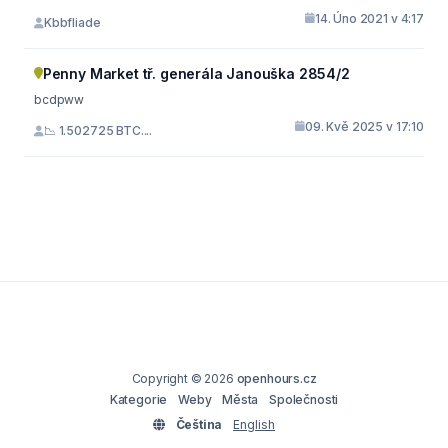
14. Úno 2021 v 4:17
Kbbfliade
Penny Market tř. generála Janouška 2854/2
bcdpww
09. Kvě 2025 v 17:10
📉 1.502725 BTC....
Copyright © 2026
openhours.cz
Kategorie
Weby
Města
Společnosti
Čeština
English