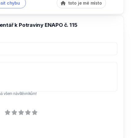
sit chybu
toto je mé místo
ntář k Potraviny ENAPO č. 115
ná všem návštěvníkům!