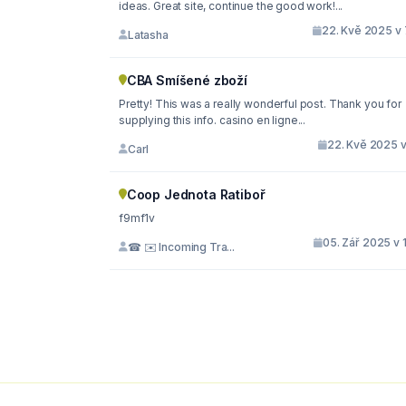
ideas. Great site, continue the good work!...
22. Kvě 2025 v 
Latasha
CBA Smíšené zboží
Pretty! This was a really wonderful post. Thank you for
supplying this info. casino en ligne...
22. Kvě 2025 v
Carl
Coop Jednota Ratiboř
f9mf1v
05. Zář 2025 v 
☎ ✉️ Incoming Tra...