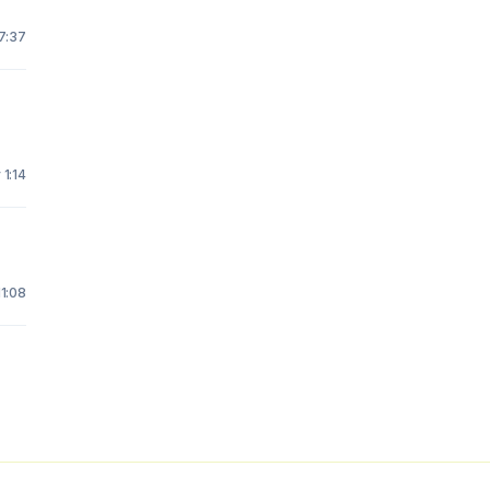
7:37
 1:14
11:08