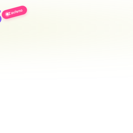
5
Zavřeno