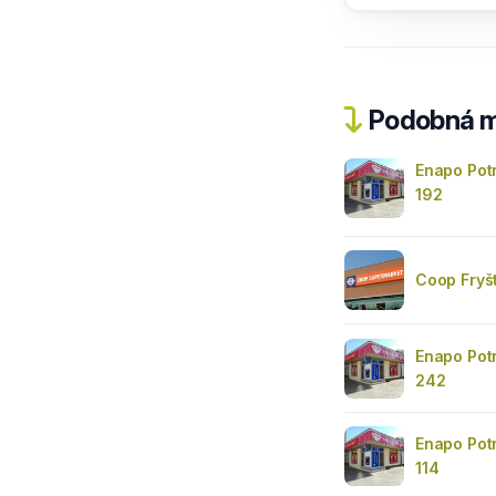
Podobná m
Enapo Pot
192
Coop Fryš
Enapo Pot
242
Enapo Pot
114