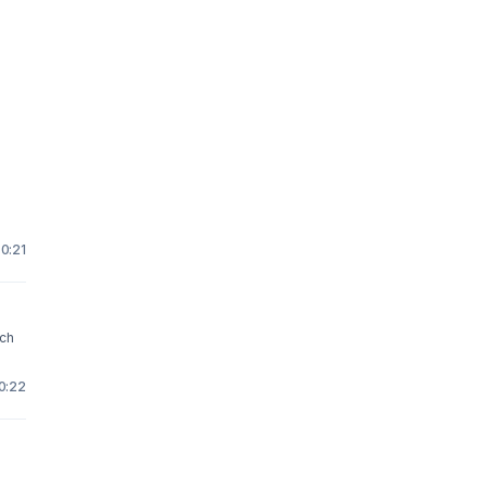
 0:21
ich
10:22