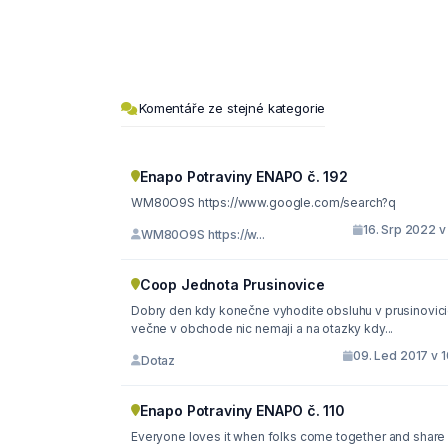
Komentáře ze stejné kategorie
Enapo Potraviny ENAPO č. 192
WM80O9S https://www.google.com/search?q
16. Srp 2022 v
WM80O9S https://w...
Coop Jednota Prusinovice
Dobry den kdy konečne vyhodite obsluhu v prusinovic
večne v obchode nic nemaji a na otazky kdy...
09. Led 2017 v 
Dotaz
Enapo Potraviny ENAPO č. 110
Everyone loves it when folks come together and share