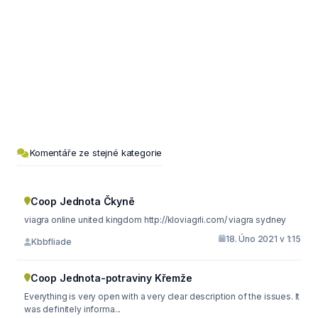
Komentáře ze stejné kategorie
Coop Jednota Čkyně
viagra online united kingdom http://kloviagrli.com/ viagra sydney
18. Úno 2021 v 1:15
Kbbfliade
Coop Jednota-potraviny Křemže
Everything is very open with a very clear description of the issues. It
was definitely informa...