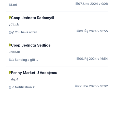
07. Úno 2024 v 0:08
Lori
Coop Jednota Radomyšl
y05xdz
09. Říj 2024 v 16:55
💿 You have a tran...
Coop Jednota Sedlice
2ndo38
09. Říj 2024 v 16:54
⚖ Sending a gift ...
Penny Market U Vodojemu
hahjc4
27. Bře 2025 v 10:02
📌 Notification: O...