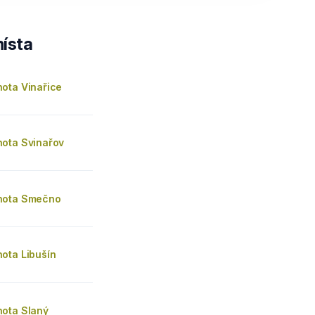
ísta
ota Vinařice
ota Svinařov
nota Smečno
ota Libušín
ota Slaný