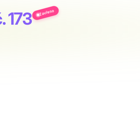
Zavřeno
č. 173