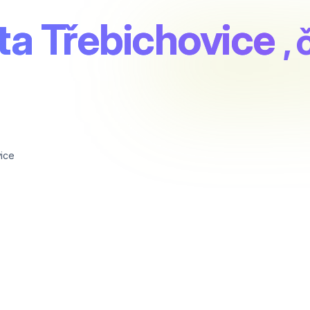
a Třebichovice
, 
ice