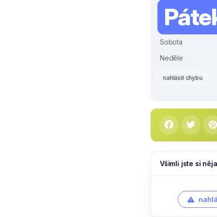
Páte
Sobota
Neděle
nahlásit chybu
Všimli jste si ně
nahlá