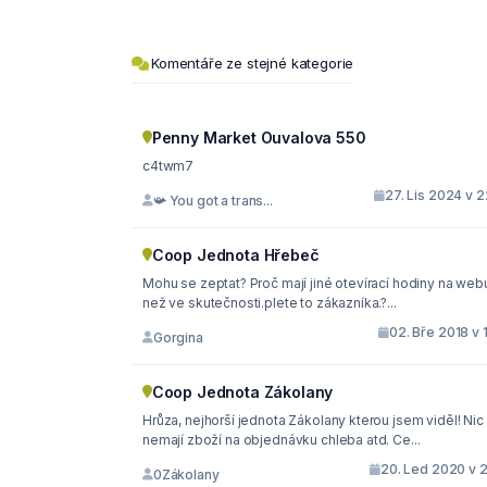
Komentáře ze stejné kategorie
Penny Market Ouvalova 550
c4twm7
27. Lis 2024 v 
📯 You got a trans...
Coop Jednota Hřebeč
Mohu se zeptat? Proč mají jiné otevírací hodiny na webu
než ve skutečnosti.plete to zákazníka.?...
02. Bře 2018 v 
Gorgina
Coop Jednota Zákolany
Hrůza, nejhorší jednota Zákolany kterou jsem viděl! Nic
nemají zboží na objednávku chleba atd. Ce...
20. Led 2020 v 2
0Zákolany