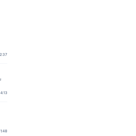
22:37
14:13
1:48