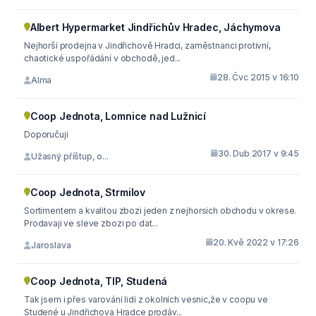
Albert Hypermarket Jindřichův Hradec, Jáchymova
Nejhorší prodejna v Jindřichově Hradci, zaměstnanci protivní,
chaotické uspořádání v obchodě, jed...
28. Čvc 2015 v 16:10
Alma
Coop Jednota, Lomnice nad Lužnicí
Doporučuji
30. Dub 2017 v 9:45
Užasný příštup, o...
Coop Jednota, Strmilov
Sortimentem a kvalitou zbozi jeden z nejhorsich obchodu v okrese.
Prodavaji ve sleve zbozi po dat...
20. Kvě 2022 v 17:26
Jaroslava
Coop Jednota, TIP, Studená
Tak jsem i přes varování lidí z okolních vesnic,že v coopu ve
Studené u Jindřichova Hradce prodáv...