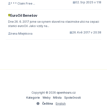
02. Srp 2025 v 1:18
* * * Claim Free ...
EuroOil Benešov
Dne 26. 6. 2017 jsme se synem staveli na vlasimske ulici na cepaci
stanici euroOil. Jako vzdy na...
26. Kvě 2017 v 20:38
Irena Mlejnkova
Copyright © 2026
openhours.cz
Kategorie
Weby
Města
Společnosti
Čeština
English