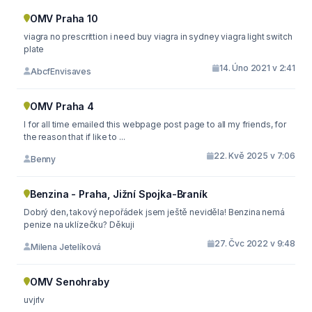
OMV Praha 10
viagra no prescrittion i need buy viagra in sydney viagra light switch
plate
14. Úno 2021 v 2:41
AbcfEnvisaves
OMV Praha 4
I for all time emailed this webpage post page to all my friends, for
the reason that if like to ...
22. Kvě 2025 v 7:06
Benny
Benzina - Praha, Jižní Spojka-Braník
Dobrý den, takový nepořádek jsem ještě neviděla! Benzina nemá
penize na uklízečku? Děkuji
27. Čvc 2022 v 9:48
Milena Jetelíková
OMV Senohraby
uvjrlv