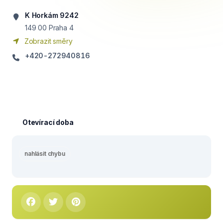
K Horkám 9242
149 00
Praha 4
Zobrazit směry
+420-272940816
Otevírací doba
nahlásit chybu