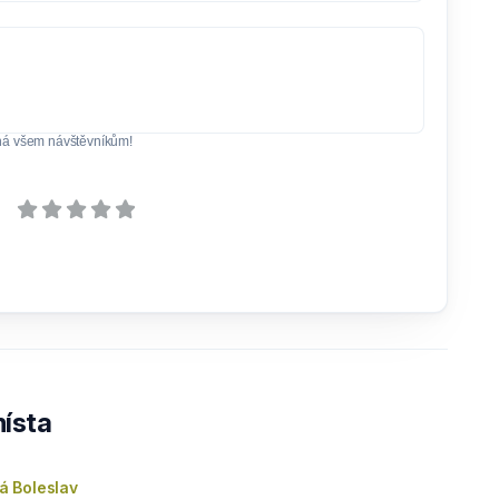
ná všem návštěvníkům!
ísta
 Boleslav