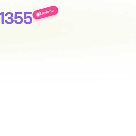
Zavřeno
 1355