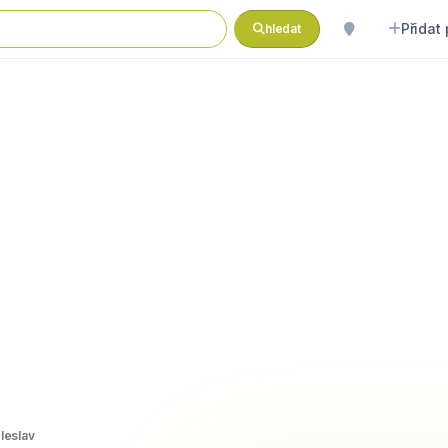
Přidat
hledat
leslav