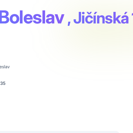
Boleslav
, Jičínská
eslav
935