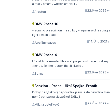
a really smartly written article. I ...
22. Kvě 2025 v 
Preston
OMV Praha 10
viagra no prescrittion i need buy viagra in sydney viagra
light switch plate
14. Úno 2021 v
AbcfEnvisaves
OMV Praha 4
I for all time emailed this webpage post page to all my
friends, for the reason that if like to ...
22. Kvě 2025 v 
Benny
Benzina - Praha, Jižní Spojka-Braník
Dobrý den, takový nepořádek jsem ještě neviděla! Ben
nemá penize na uklízečku? Děkuji
27. Čvc 2022 v 
Milena Jetelíková