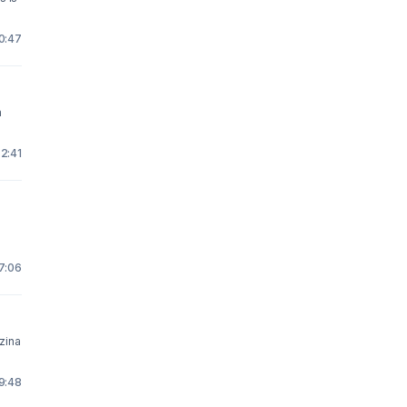
0:47
 2:41
7:06
zina
9:48