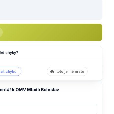
jaké chyby?
sit chybu
toto je mé místo
entář k OMV Mladá Boleslav