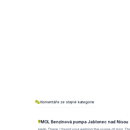
Komentáře ze stejné kategorie
MOL Benzínová pumpa Jablonec nad Nisou
Hello There. I found your weblog the usage of msn. Thi