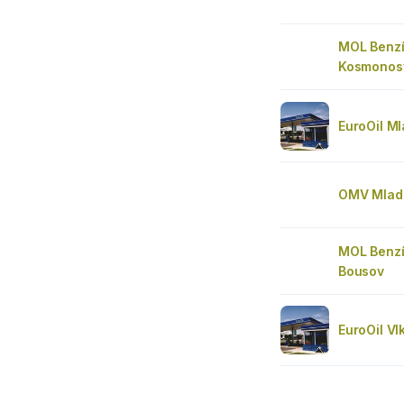
MOL Benz
Kosmonos
EuroOil Ml
OMV Mladá
MOL Benzí
Bousov
EuroOil Vl