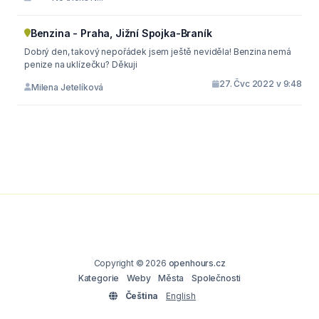
Benzina - Praha, Jižní Spojka-Braník
Dobrý den, takový nepořádek jsem ještě neviděla! Benzina nemá
penize na uklízečku? Děkuji
27. Čvc 2022 v 9:48
Milena Jetelíková
Copyright © 2026
openhours.cz
Kategorie
Weby
Města
Společnosti
Čeština
English