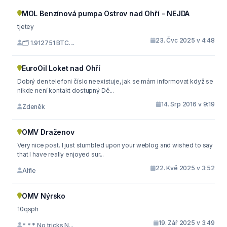
MOL Benzínová pumpa Ostrov nad Ohří - NEJDA
tjetey
23. Čvc 2025 v 4:48
🗂 1.912751 BTC....
EuroOil Loket nad Ohří
Dobrý den telefoni číslo neexistuje, jak se mám informovat když se
nikde není kontakt dostupný Dě...
14. Srp 2016 v 9:19
Zdeněk
OMV Draženov
Very nice post. I just stumbled upon your weblog and wished to say
that I have really enjoyed sur...
22. Kvě 2025 v 3:52
Alfie
OMV Nýrsko
10qsph
19. Zář 2025 v 3:49
* * * No tricks N...