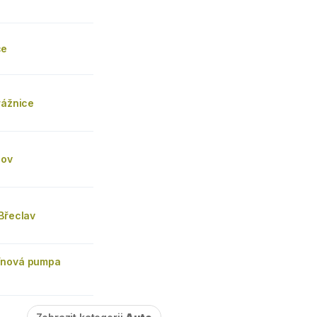
ce
rážnice
jov
Břeclav
ínová pumpa