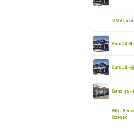
OMV Luži
EuroOil St
EuroOil Ky
Benzina - 
MOL Benz
Bzenec