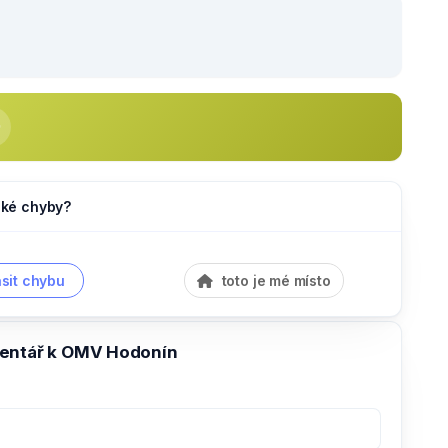
jaké chyby?
sit chybu
toto je mé místo
entář k OMV Hodonín