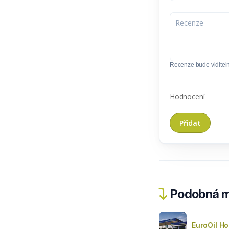
Recenze bude viditel
Hodnocení
Podobná m
EuroOil H