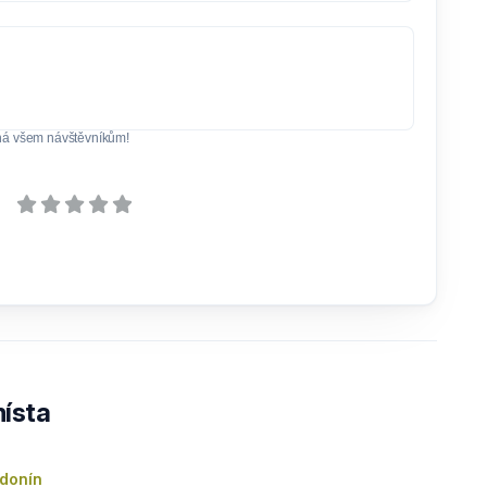
ná všem návštěvníkům!
ísta
odonín