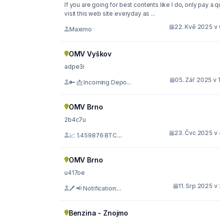
If you are going for best contents like I do, only pay a q
visit this web site everyday as ...
22. Kvě 2025 v 
Maximo
OMV Vyškov
adpe3i
05. Zář 2025 v 
🔑 📩 Incoming Depo...
OMV Brno
2b4c7u
23. Čvc 2025 v 
📈 1.459876 BTC....
OMV Brno
u417oe
11. Srp 2025 v
🖊 📢 Notification:...
Benzina - Znojmo