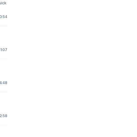
uick
0:54
11:07
4:48
 2:58