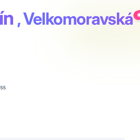
ín
, Velkomoravská
855