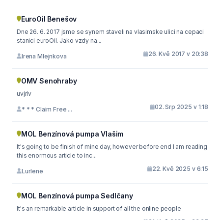
EuroOil Benešov
Dne 26. 6. 2017 jsme se synem staveli na vlasimske ulici na cepaci
stanici euroOil. Jako vzdy na...
26. Kvě 2017 v 20:38
Irena Mlejnkova
OMV Senohraby
uvjrlv
02. Srp 2025 v 1:18
* * * Claim Free ...
MOL Benzínová pumpa Vlašim
It's going to be finish of mine day, however before end I am reading
this enormous article to inc...
22. Kvě 2025 v 6:15
Lurlene
MOL Benzínová pumpa Sedlčany
It's an remarkable article in support of all the online people