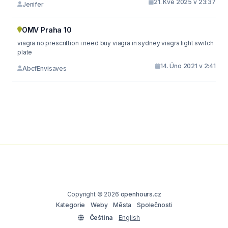
21. Kvě 2025 v 23:37
Jenifer
OMV Praha 10
viagra no prescrittion i need buy viagra in sydney viagra light switch
plate
14. Úno 2021 v 2:41
AbcfEnvisaves
Copyright © 2026
openhours.cz
Kategorie
Weby
Města
Společnosti
Čeština
English