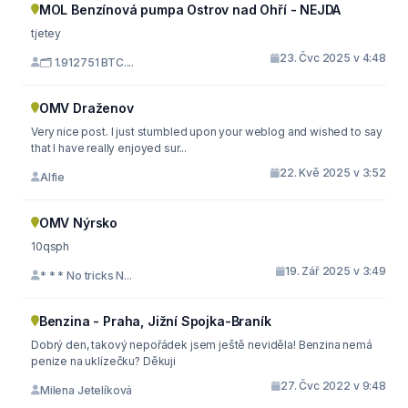
MOL Benzínová pumpa Ostrov nad Ohří - NEJDA
tjetey
23. Čvc 2025 v 4:48
🗂 1.912751 BTC....
OMV Draženov
Very nice post. I just stumbled upon your weblog and wished to say
that I have really enjoyed sur...
22. Kvě 2025 v 3:52
Alfie
OMV Nýrsko
10qsph
19. Zář 2025 v 3:49
* * * No tricks N...
Benzina - Praha, Jižní Spojka-Braník
Dobrý den, takový nepořádek jsem ještě neviděla! Benzina nemá
penize na uklízečku? Děkuji
27. Čvc 2022 v 9:48
Milena Jetelíková