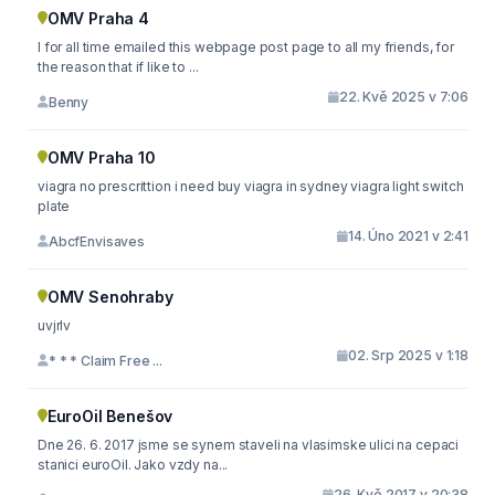
OMV Praha 4
I for all time emailed this webpage post page to all my friends, for
the reason that if like to ...
22. Kvě 2025 v 7:06
Benny
OMV Praha 10
viagra no prescrittion i need buy viagra in sydney viagra light switch
plate
14. Úno 2021 v 2:41
AbcfEnvisaves
OMV Senohraby
uvjrlv
02. Srp 2025 v 1:18
* * * Claim Free ...
EuroOil Benešov
Dne 26. 6. 2017 jsme se synem staveli na vlasimske ulici na cepaci
stanici euroOil. Jako vzdy na...
26. Kvě 2017 v 20:38