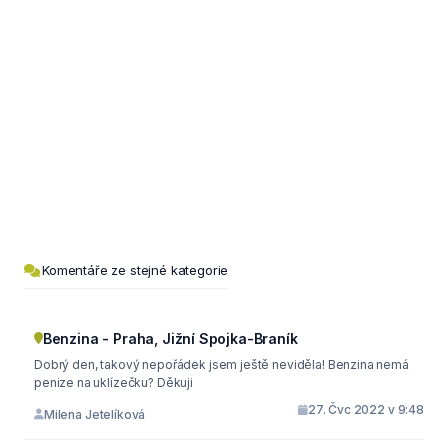
Komentáře ze stejné kategorie
Benzina - Praha, Jižní Spojka-Braník
Dobrý den, takový nepořádek jsem ještě neviděla! Benzina nemá
penize na uklízečku? Děkuji
27. Čvc 2022 v 9:48
Milena Jetelíková