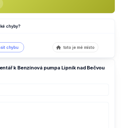
jaké chyby?
sit chybu
toto je mé místo
entář k Benzínová pumpa Lipník nad Bečvou