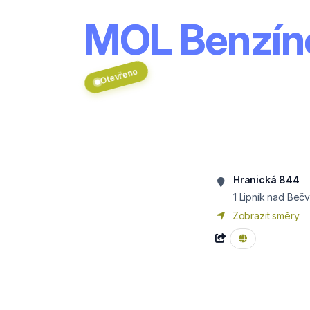
MOL Benzíno
Otevřeno
Hranická 844
1 Lipník nad Beč
Zobrazit směry