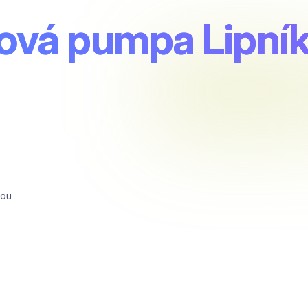
vá pumpa Lipník
vou