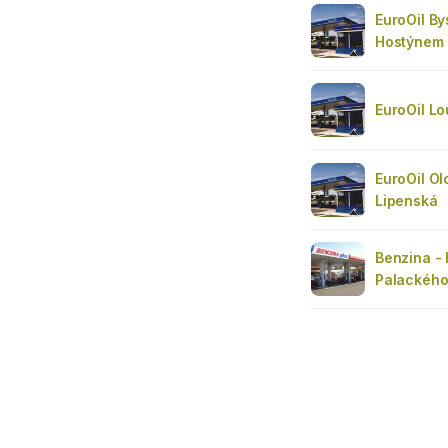
EuroOil By
Hostýnem
EuroOil L
EuroOil O
Lipenská
Benzina - 
Palackéh