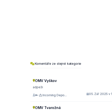
Komentáře ze stejné kategorie
OMV Vyškov
adpe3i
05. Zář 2025 v 
🔑 📩 Incoming Depo...
OMV Tvarožná