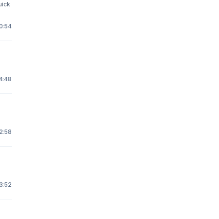
uick
0:54
4:48
 2:58
3:52