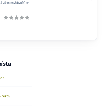
ná všem návštěvníkům!
ísta
ice
Přerov