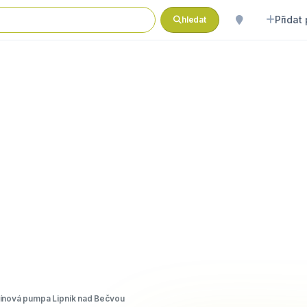
Přidat
hledat
nová pumpa Lipník nad Bečvou