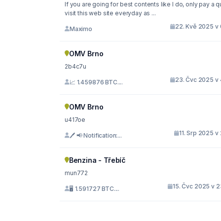
If you are going for best contents like I do, only pay a q
visit this web site everyday as ...
22. Kvě 2025 v 
Maximo
OMV Brno
2b4c7u
23. Čvc 2025 v 
📈 1.459876 BTC....
OMV Brno
u417oe
11. Srp 2025 v
🖊 📢 Notification:...
Benzina - Třebíč
mun772
15. Čvc 2025 v 2
🖥 1.591727 BTC....