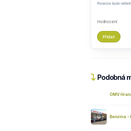
Recenze bude viditel
Hodnocení
Podobná m
OMV Hran
Benzina - 