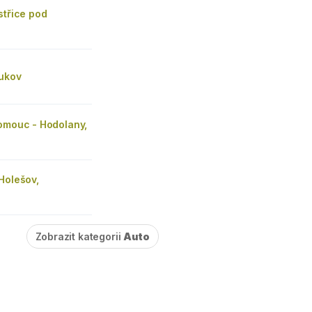
střice pod
oukov
lomouc - Hodolany,
Holešov,
o
Zobrazit kategorii
Auto