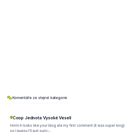
Komentáře ze stejné kategorie
Coop Jednota Vysoké Veselí
Hmm it looks like your blog ate my first comment (it was super long)
so I guess I'll just sum i...