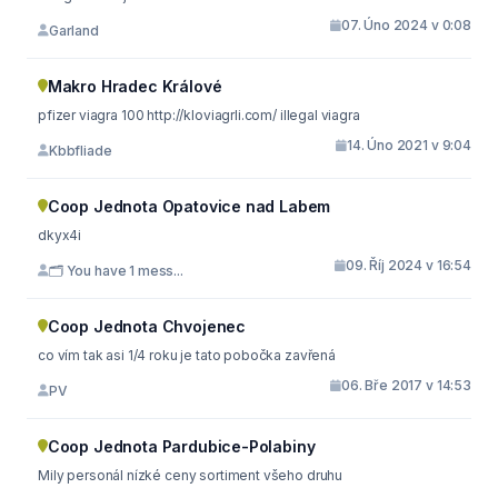
07. Úno 2024 v 0:08
Garland
Makro Hradec Králové
pfizer viagra 100 http://kloviagrli.com/ illegal viagra
14. Úno 2021 v 9:04
Kbbfliade
Coop Jednota Opatovice nad Labem
dkyx4i
09. Říj 2024 v 16:54
🗂 You have 1 mess...
Coop Jednota Chvojenec
co vím tak asi 1/4 roku je tato pobočka zavřená
06. Bře 2017 v 14:53
PV
Coop Jednota Pardubice-Polabiny
Mily personál nízké ceny sortiment všeho druhu