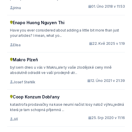
01. Úno 2018 v 11:53
jirina
Enapo Huong Nguyen Thi
Have you ever considered about adding a little bit more than just
your articles? I mean, what yo...
22. Kvě 2025 v 1:19
Elisa
Makro Plzeň
byl sem dnes u vás v Makru,ale ty vaše zlodějské ceny mně
absolutně odradili ve vaší prodejně utr...
12. Úno 2021 v 21:39
Josef Stehlík
Coop Konzum Dobřany
katastrofa prodavačky na kase neumí načíst losy natož výhru,jediná
která je tam schopná příjemná ...
25. Srp 2020 v 11:16
Jiří