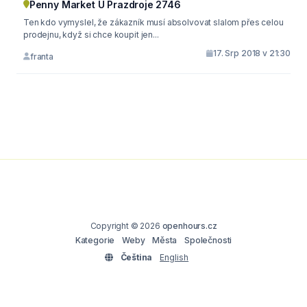
Penny Market U Prazdroje 2746
Ten kdo vymyslel, že zákazník musí absolvovat slalom přes celou
prodejnu, když si chce koupit jen...
17. Srp 2018 v 21:30
franta
Copyright © 2026
openhours.cz
Kategorie
Weby
Města
Společnosti
Čeština
English