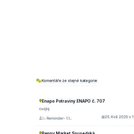
Komentáře ze stejné kategorie
Enapo Potraviny ENAPO č. 707
cuzjiq
25. Kvě 2025 v 1
📉 Reminder- 1.1...
Penny Market Sousedská