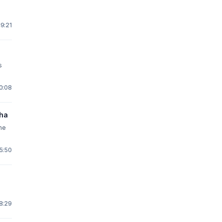
19:21
s
0:08
cha
the
5:50
8:29