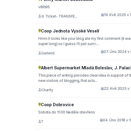
v8lh95
19. Kvě 2025 v 
⚙ Ticket- TRANSFE...
Coop Jednota Vysoké Veselí
Hmm it looks like your blog ate my first comment (it wa
super long) so I guess I'll just sum i...
07. Úno 2024 v 
Garland
Albert Supermarket Mladá Boleslav, J. Pala
This piece of writing provides clear idea in support of 
new visitors of blogging, that actu...
22. Kvě 2025 v 
Charity
Coop Dobrovice
Sobota do 11:00 Neděle otevřeno
04. Úno 2018 v 1
?