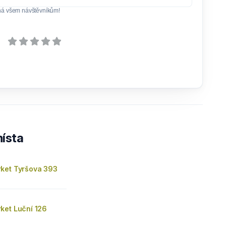
ná všem návštěvníkům!
ísta
ket Tyršova 393
ket Luční 126