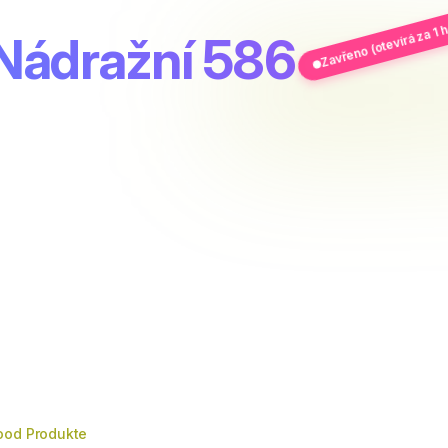
Zavřeno (otevírá za 1 
 Nádražní 586
ood Produkte