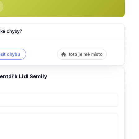
jaké chyby?
sit chybu
toto je mé místo
ntář k Lidl Semily