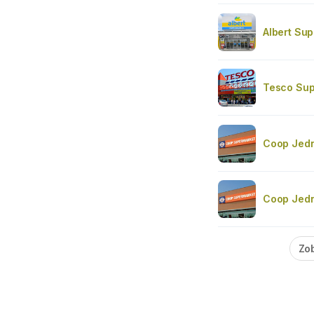
Albert Su
Tesco Sup
Coop Jedn
Coop Jedn
Zob