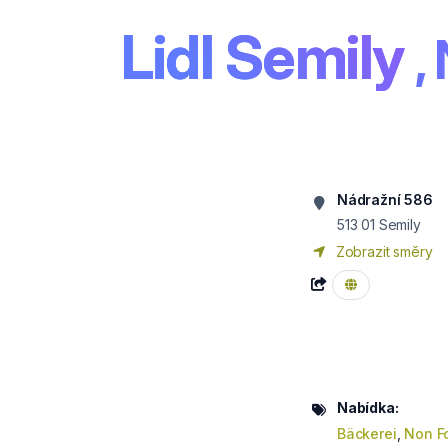
Lidl Semily
,
Nádražní 586
513 01
Semily
Zobrazit směry
Nabídka:
Bäckerei
,
Non F