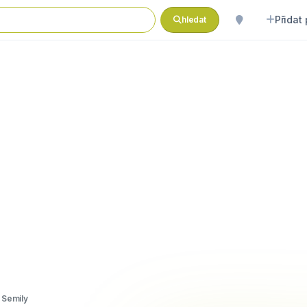
Přidat
hledat
l Semily