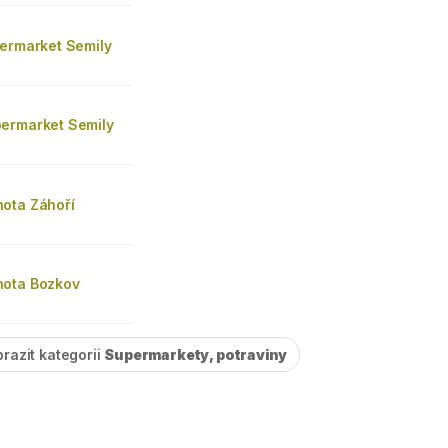
permarket Semily
ermarket Semily
ota Záhoří
ota Bozkov
razit kategorii
Supermarkety, potraviny