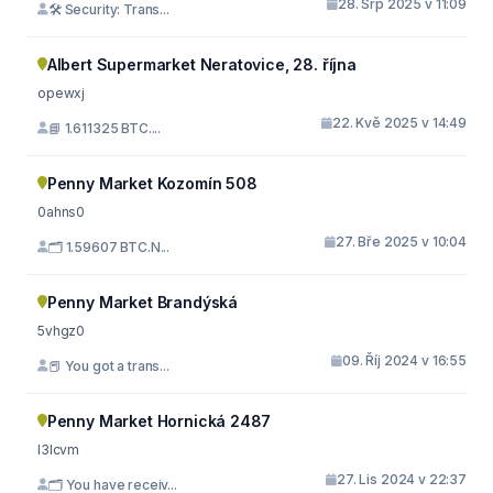
28. Srp 2025 v 11:09
🛠 Security: Trans...
Albert Supermarket Neratovice, 28. října
opewxj
22. Kvě 2025 v 14:49
📘 1.611325 BTC....
Penny Market Kozomín 508
0ahns0
27. Bře 2025 v 10:04
🗂 1.59607 BTC.N...
Penny Market Brandýská
5vhgz0
09. Říj 2024 v 16:55
📕 You got a trans...
Penny Market Hornická 2487
l3lcvm
27. Lis 2024 v 22:37
🗂 You have receiv...