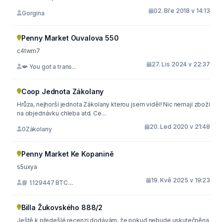
02. Bře 2018 v 14:13
Gorgina
Penny Market Ouvalova 550
c4twm7
27. Lis 2024 v 22:37
📯 You got a trans...
Coop Jednota Zákolany
Hrůza, nejhorší jednota Zákolany kterou jsem viděl! Nic nemají zboží
na objednávku chleba atd. Ce...
20. Led 2020 v 21:48
0Zákolany
Penny Market Ke Kopanině
s5uxya
19. Kvě 2025 v 19:23
📘 1.129447 BTC....
Billa Žukovského 888/2
Ještě k předešlé recenzi dodávám, že pokud nebude uskutečněna