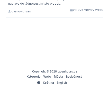
náprava do týdne pustím tuto prodej...
28. Kvě 2020 v 23:35
iovanovic ivan
Copyright © 2026
openhours.cz
Kategorie
Weby
Města
Společnosti
Čeština
English