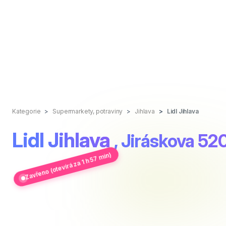
Kategorie
Supermarkety, potraviny
Jihlava
Lidl Jihlava
Lidl Jihlava
, Jiráskova 52
Zavřeno (otevírá za 1 h 57 min)