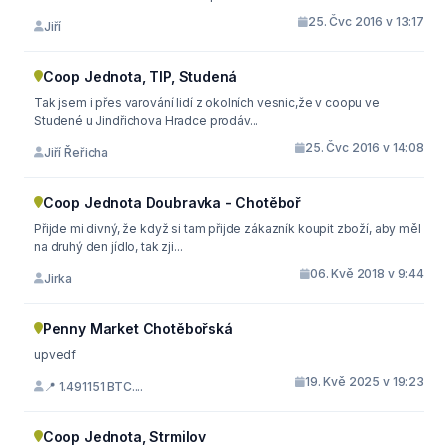
25. Čvc 2016 v 13:17
Jiří
Coop Jednota, TIP, Studená
Tak jsem i přes varování lidí z okolních vesnic,že v coopu ve
Studené u Jindřichova Hradce prodáv...
25. Čvc 2016 v 14:08
Jiří Řeřicha
Coop Jednota Doubravka - Chotěboř
Přijde mi divný, že když si tam přijde zákazník koupit zboží, aby měl
na druhý den jídlo, tak zji...
06. Kvě 2018 v 9:44
Jirka
Penny Market Chotěbořská
upvedf
19. Kvě 2025 v 19:23
📍 1.491151 BTC....
Coop Jednota, Strmilov