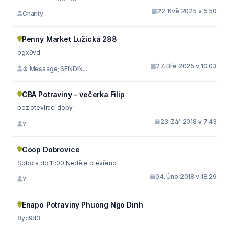
22. Kvě 2025 v 5:50
Charity
Penny Market Lužická 288
ogx9vd
27. Bře 2025 v 10:03
⚙ Message; SENDIN...
CBA Potraviny - večerka Filip
bez otevírací doby
23. Zář 2018 v 7:43
?
Coop Dobrovice
Sobota do 11:00 Neděle otevřeno
04. Úno 2018 v 18:29
?
Enapo Potraviny Phuong Ngo Dinh
8yc9d3