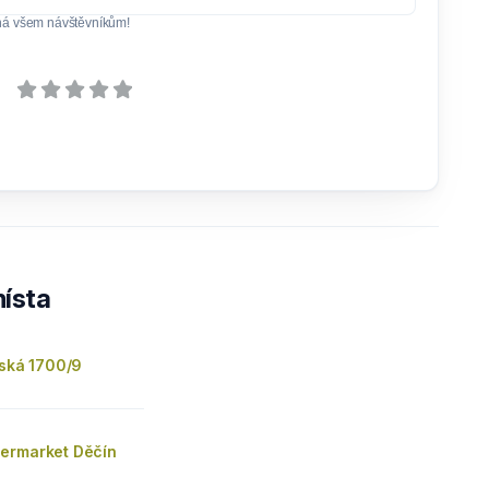
ná všem návštěvníkům!
ísta
ňská 1700/9
ermarket Děčín