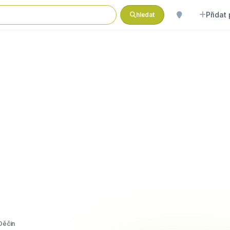
Přidat
hledat
 Děčín