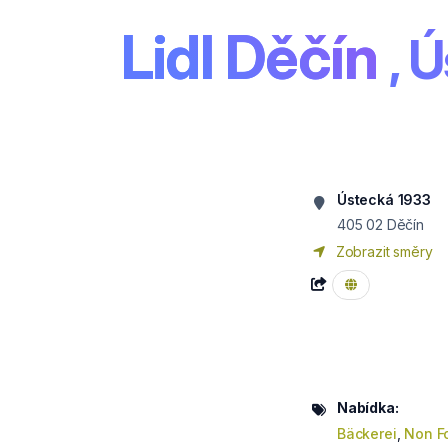
Lidl Děčín
, 
Ústecká 1933
405 02
Děčín
Zobrazit směry
Nabídka:
Bäckerei
,
Non F