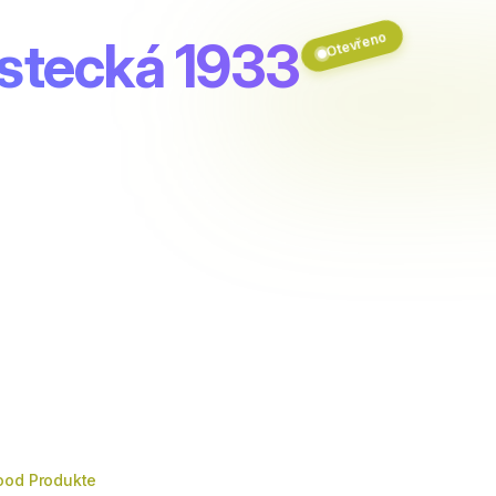
Otevřeno
Ústecká 1933
ood Produkte