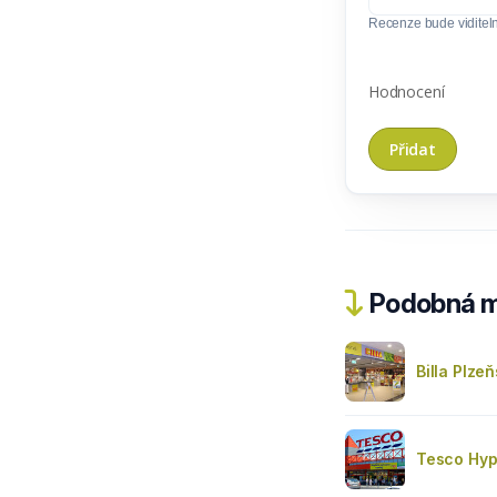
Recenze bude viditel
Hodnocení
Podobná m
Billa Plze
Tesco Hyp