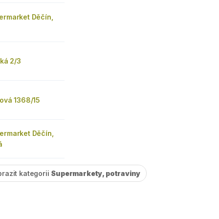
ermarket Děčín,
ská 2/3
zová 1368/15
permarket Děčín,
á
razit kategorii
Supermarkety, potraviny