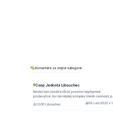
Komentáře ze stejné kategorie
Coop Jednota Libouchec
Nechci tam chodit kvůli té povrchní nepříjemné
prodavačce. Asi má nějaký komplex méně-cennosti, p..
06. Led 2022 v 1
COOP Libouchec