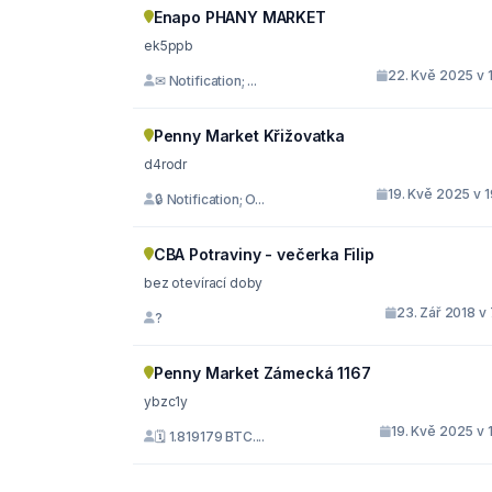
Enapo PHANY MARKET
ek5ppb
22. Kvě 2025 v 
✉ Notification; ...
Penny Market Křižovatka
d4rodr
19. Kvě 2025 v 
🔒 Notification; O...
CBA Potraviny - večerka Filip
bez otevírací doby
23. Zář 2018 v
?
Penny Market Zámecká 1167
ybzc1y
19. Kvě 2025 v 
🗓 1.819179 BTC....