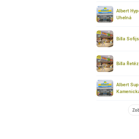
Albert Hyp
Uhelná
Billa Sofij
Billa Řetě
Albert Su
Kamenick
Zob