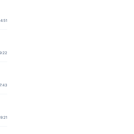
14:51
19:22
 7:43
19:21