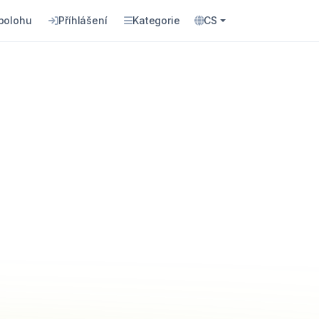
 polohu
Příhlášení
Kategorie
CS