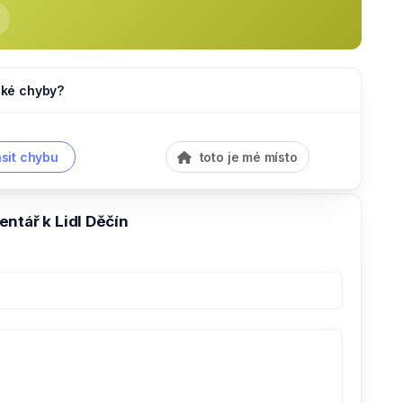
jaké chyby?
sit chybu
toto je mé místo
ntář k Lidl Děčín