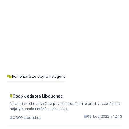
Komentáře ze stejné kategorie
Coop Jednota Libouchec
Nechci tam chodit kvůli té povrchní nepříjemné prodavačce. Asi má
nějaký komplex méně-cennosti, p...
06. Led 2022 v 12:43
COOP Libouchec