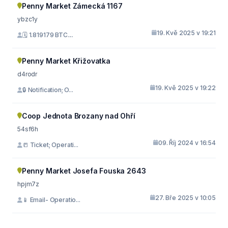
Penny Market Zámecká 1167
ybzc1y
19. Kvě 2025 v 19:21
🗓 1.819179 BTC....
Penny Market Křižovatka
d4rodr
19. Kvě 2025 v 19:22
🔒 Notification; O...
Coop Jednota Brozany nad Ohří
54sf6h
09. Říj 2024 v 16:54
📒 Ticket; Operati...
Penny Market Josefa Fouska 2643
hpjm7z
27. Bře 2025 v 10:05
📱 Email- Operatio...