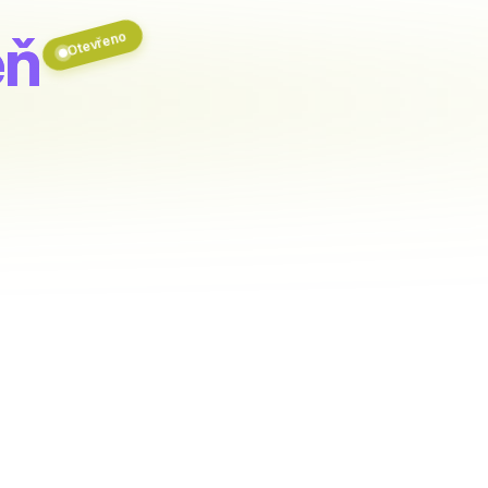
eň
Otevřeno