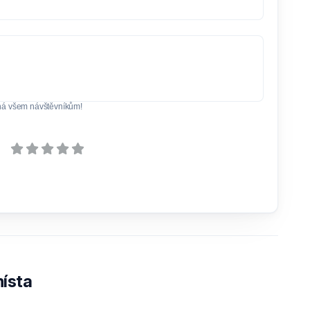
ná všem návštěvníkům!
ísta