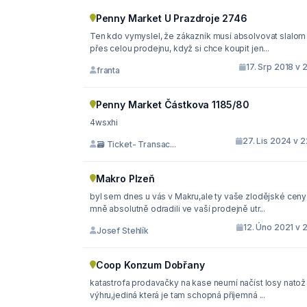
Penny Market U Prazdroje 2746
Ten kdo vymyslel, že zákazník musí absolvovat slalom
přes celou prodejnu, když si chce koupit jen...
17. Srp 2018 v 
franta
Penny Market Částkova 1185/80
4wsxhi
27. Lis 2024 v 
🗃 Ticket- Transac...
Makro Plzeň
byl sem dnes u vás v Makru,ale ty vaše zlodějské ceny
mně absolutně odradili ve vaší prodejně utr...
12. Úno 2021 v 
Josef Stehlík
Coop Konzum Dobřany
katastrofa prodavačky na kase neumí načíst losy natož
výhru,jediná která je tam schopná příjemná ...