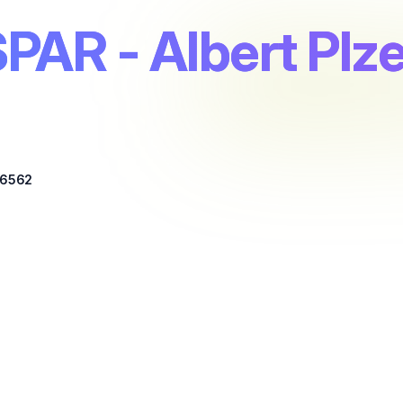
PAR - Albert Plz
6562