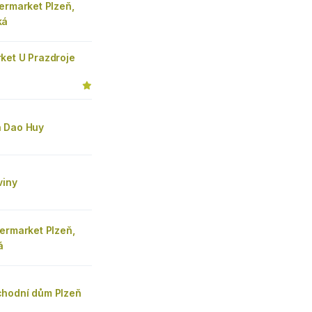
ermarket Plzeň,
ká
ket U Prazdroje
 Dao Huy
viny
ermarket Plzeň,
á
hodní dům Plzeň