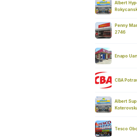
Albert Hyp
Rokycans
Penny Mar
2746
Enapo Uan
CBA Potra
Albert Sup
Koterovsk
Tesco Obc