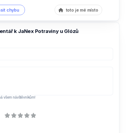
sit chybu
toto je mé místo
entář k JaNex Potraviny u Glózů
ná všem návštěvníkům!