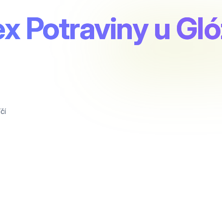
x Potraviny u Gl
čí