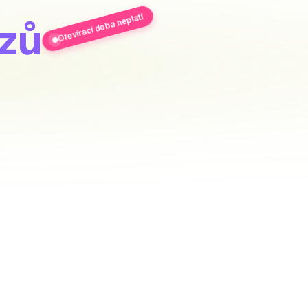
Otevírací doba neplatí
ózů