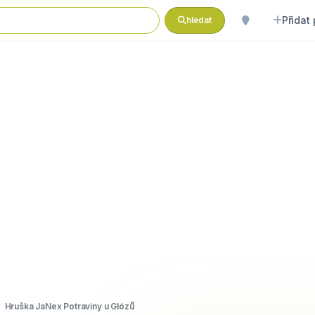
Přidat
hledat
Hruška JaNex Potraviny u Glózů