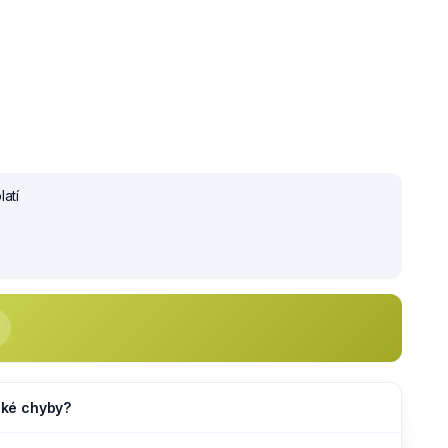
atí
jaké chyby?