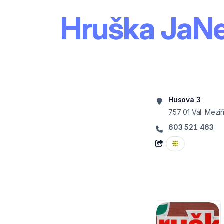
Hruška JaNe
Husova 3
757 01
Val. Meziří
603 521 463