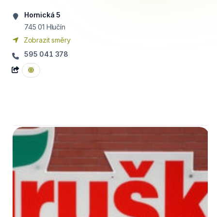
Hornická 5
745 01
Hlučín
Zobrazit směry
595 041 378