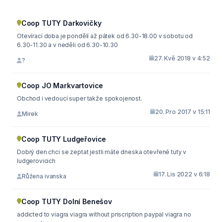
Coop TUTY Darkovičky
Otevírací doba je pondělí až pátek od 6.30-18.00 v sobotu od
6.30-11.30 a v neděli od 6.30-10.30
27. Kvě 2018 v 4:52
?
Coop JO Markvartovice
Obchod i vedoucí super takže spokojenost.
20. Pro 2017 v 15:11
Mirek
Coop TUTY Ludgeřovice
Dobrý den chci se zeptat jestli máte dneska otevřené tuty v
ludgerovicich
17. Lis 2022 v 6:18
Růžena ivanska
Coop TUTY Dolní Benešov
addicted to viagra viagra without priscription paypal viagra no