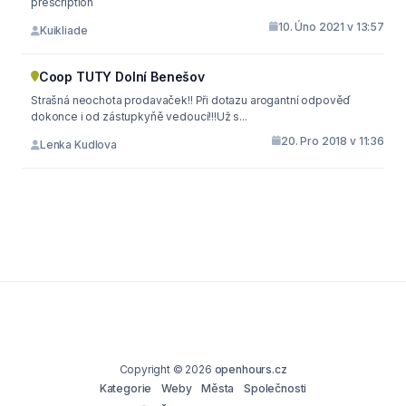
prescription
10. Úno 2021 v 13:57
Kuikliade
Coop TUTY Dolní Benešov
Strašná neochota prodavaček!! Při dotazu arogantní odpověď
dokonce i od zástupkyňě vedoucí!!!Už s...
20. Pro 2018 v 11:36
Lenka Kudlova
Copyright © 2026
openhours.cz
Kategorie
Weby
Města
Společnosti