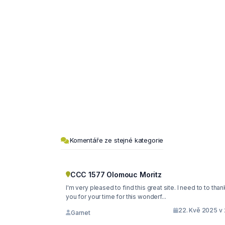
Komentáře ze stejné kategorie
CCC 1577 Olomouc Moritz
I'm very pleased to find this great site. I need to to thank
you for your time for this wonderf...
22. Kvě 2025 v 
Garnet