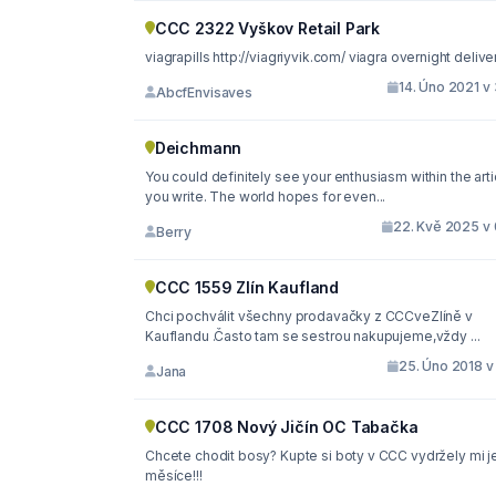
CCC 2322 Vyškov Retail Park
viagrapills http://viagriyvik.com/ viagra overnight deli
14. Úno 2021 v
AbcfEnvisaves
Deichmann
You could definitely see your enthusiasm within the arti
you write. The world hopes for even...
22. Kvě 2025 v 
Berry
CCC 1559 Zlín Kaufland
Chci pochválit všechny prodavačky z CCCveZlíně v
Kauflandu .Často tam se sestrou nakupujeme,vždy ...
25. Úno 2018 v
Jana
CCC 1708 Nový Jičín OC Tabačka
Chcete chodit bosy? Kupte si boty v CCC vydržely mi j
měsíce!!!