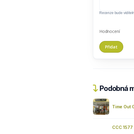
Recenze bude viditel
Hodnocení
Podobná m
Time Out G
CCC 1577 