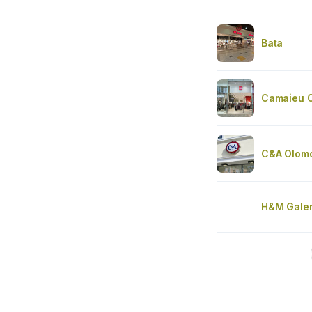
Bata
Camaieu
C&A Olom
H&M Galer