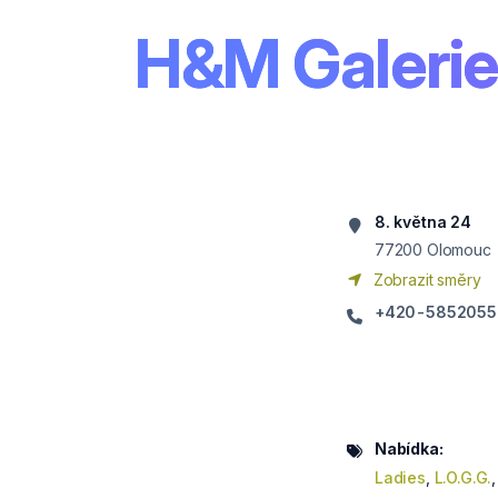
H&M Galerie
8. května 24
77200
Olomouc
Zobrazit směry
+420-585205
Nabídka:
Ladies
,
L.O.G.G.