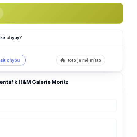
jaké chyby?
sit chybu
toto je mé místo
entář k H&M Galerie Moritz