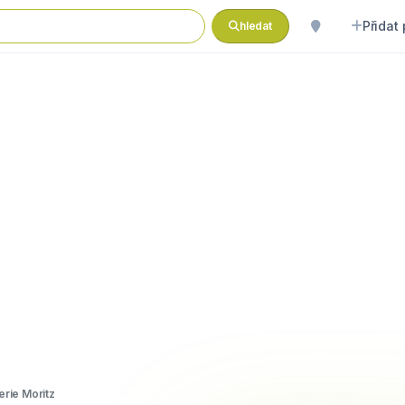
Přidat
hledat
rie Moritz