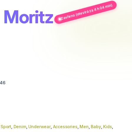
Zavřeno (otevírá za 4 h 04 min)
 Moritz
546
,
Sport
,
Denim
,
Underwear
,
Accessories
,
Men
,
Baby
,
Kids
,