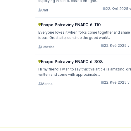
supplying this info. casino en ligne...
22. Kvě 2025 v
Carl
Enapo Potraviny ENAPO č. 110
Everyone loves it when folks come together and share
ideas. Great site, continue the good work!...
22. Kvě 2025 v 
Latasha
Enapo Potraviny ENAPO č. 308
Hi my friend! I wish to say that this article is amazing, gr
written and come with approximate...
22. Kvě 2025 v 
Marina