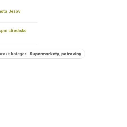
ota Ježov
pní středisko
razit kategorii
Supermarkety, potraviny