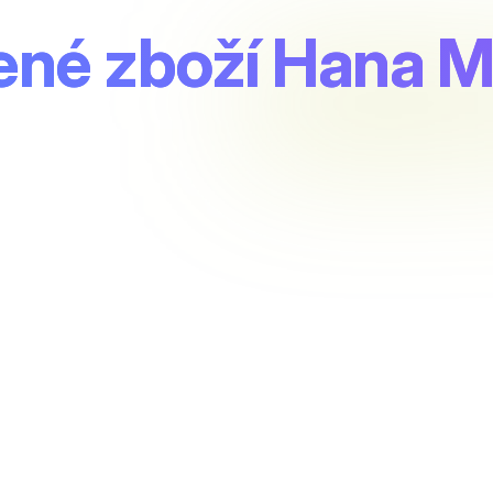
né zboží Hana M