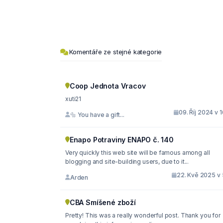
Komentáře ze stejné kategorie
Coop Jednota Vracov
xuti21
09. Říj 2024 v 
🔩 You have a gift...
Enapo Potraviny ENAPO č. 140
Very quickly this web site will be famous among all
blogging and site-building users, due to it...
22. Kvě 2025 v 
Arden
CBA Smíšené zboží
Pretty! This was a really wonderful post. Thank you for