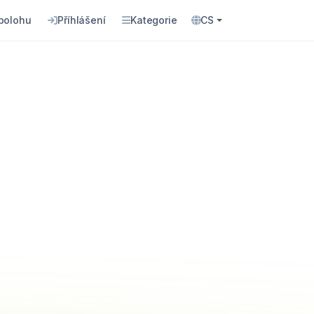
 polohu
Příhlášení
Kategorie
CS