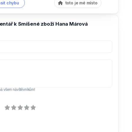
sit chybu
toto je mé místo
entář k Smíšené zboží Hana Márová
ná všem návštěvníkům!