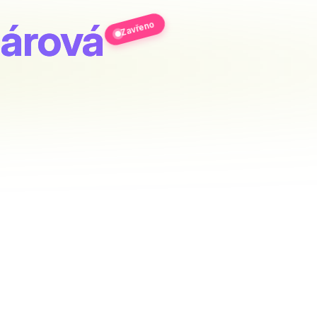
árová
Zavřeno