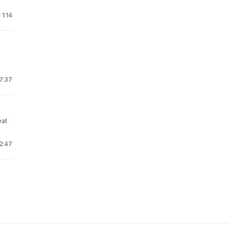
 1:14
7:37
eat
2:47