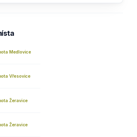
ísta
ota Medlovice
ota Vřesovice
ota Žeravice
ota Žeravice