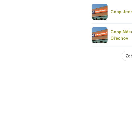
Coop Jedn
Coop Náku
Ořechov
Zob