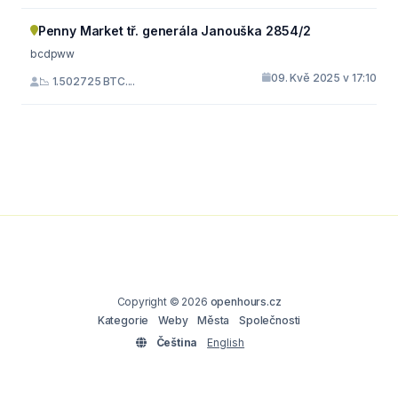
Penny Market tř. generála Janouška 2854/2
bcdpww
09. Kvě 2025 v 17:10
📉 1.502725 BTC....
Copyright © 2026
openhours.cz
Kategorie
Weby
Města
Společnosti
Čeština
English