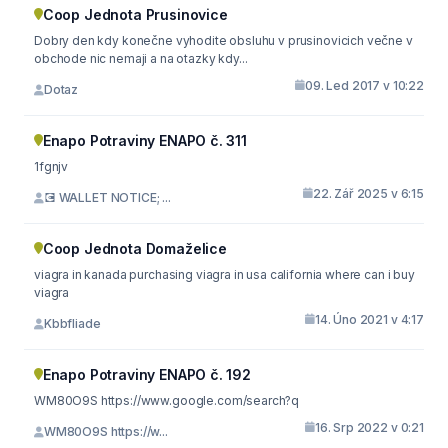
Coop Jednota Prusinovice
Dobry den kdy konečne vyhodite obsluhu v prusinovicich večne v
obchode nic nemaji a na otazky kdy...
09. Led 2017 v 10:22
Dotaz
Enapo Potraviny ENAPO č. 311
1fgnjv
22. Zář 2025 v 6:15
💽 WALLET NOTICE; ...
Coop Jednota Domaželice
viagra in kanada purchasing viagra in usa california where can i buy
viagra
14. Úno 2021 v 4:17
Kbbfliade
Enapo Potraviny ENAPO č. 192
WM80O9S https://www.google.com/search?q
16. Srp 2022 v 0:21
WM80O9S https://w...