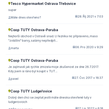
Tesco Hypermarket Ostrava Třebovice
super
28. Říj 2021 v 7:03
Máte dnes otevřeno?
Coop TUTY Ostrava-Poruba
Nejhorší obchod v Ostravě snad. U řezníka nic připraveno, maso
"zvláštní" barvy, salámy nepředpři...
06. Pro 2020 v 9:29
marta
Coop TUTY Ostrava-Poruba
Je zajímavé jak rychle zmizela moje zkušenost ze dne 26.7.2017.
Kdy jsem si ráno byl koupit v TUT...
27. Čvc 2017 v 16:37
pavel
Coop TUTY Ludgeřovice
Dobrý den chci se zeptat jestli máte dneska otevřené tuty v
ludgerovicich
17. Lis 2022 v 6:18