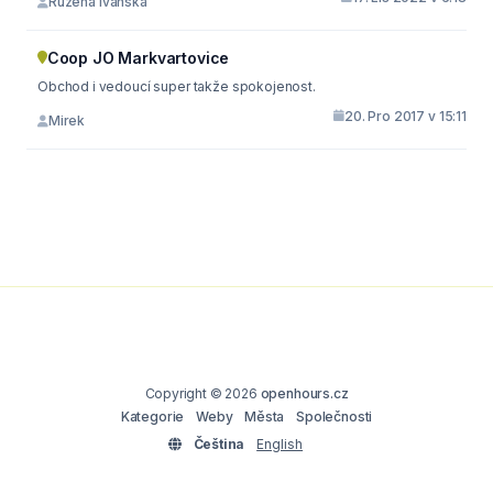
Růžena ivanska
Coop JO Markvartovice
Obchod i vedoucí super takže spokojenost.
20. Pro 2017 v 15:11
Mirek
Copyright © 2026
openhours.cz
Kategorie
Weby
Města
Společnosti
Čeština
English