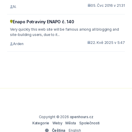
05. Čvc 2016 v 21:31
N.
Enapo Potraviny ENAPO č. 140
Very quickly this web site will be famous among all blogging and
site-building users, due to it...
22. Kvě 2025 v 5:47
Arden
Copyright © 2026
openhours.cz
Kategorie
Weby
Města
Společnosti
Čeština
English