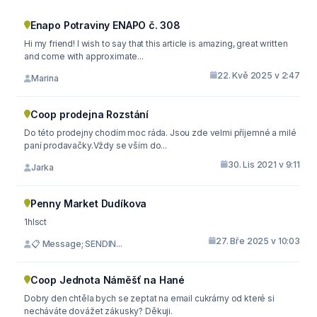
Enapo Potraviny ENAPO č. 308
Hi my friend! I wish to say that this article is amazing, great written
and come with approximate...
22. Kvě 2025 v 2:47
Marina
Coop prodejna Rozstání
Do této prodejny chodím moc ráda. Jsou zde velmi příjemné a milé
paní prodavačky.Vždy se vším do...
30. Lis 2021 v 9:11
Jarka
Penny Market Dudíkova
1hlsct
27. Bře 2025 v 10:03
📋 Message; SENDIN...
Coop Jednota Náměšť na Hané
Dobry den chtěla bych se zeptat na email cukrárny od které si
necháváte dovážet zákusky? Děkuji.