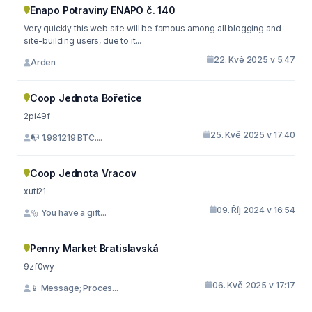
Enapo Potraviny ENAPO č. 140
Very quickly this web site will be famous among all blogging and
site-building users, due to it...
22. Kvě 2025 v 5:47
Arden
Coop Jednota Bořetice
2pi49f
25. Kvě 2025 v 17:40
📭 1.981219 BTC....
Coop Jednota Vracov
xuti21
09. Říj 2024 v 16:54
🔩 You have a gift...
Penny Market Bratislavská
9zf0wy
06. Kvě 2025 v 17:17
📱 Message; Proces...