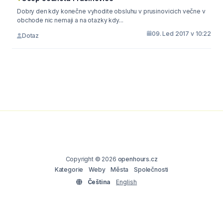
Dobry den kdy konečne vyhodite obsluhu v prusinovicich večne v
obchode nic nemaji a na otazky kdy...
09. Led 2017 v 10:22
Dotaz
Copyright © 2026
openhours.cz
Kategorie
Weby
Města
Společnosti
Čeština
English