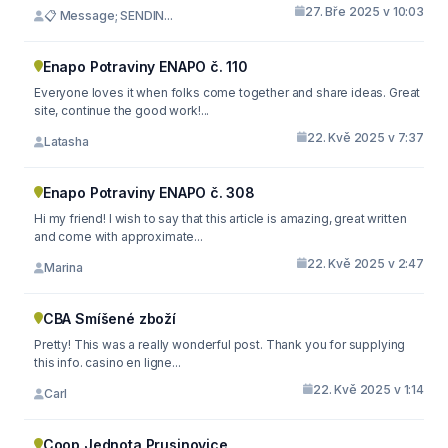
27. Bře 2025 v 10:03
📋 Message; SENDIN...
Enapo Potraviny ENAPO č. 110
Everyone loves it when folks come together and share ideas. Great
site, continue the good work!...
22. Kvě 2025 v 7:37
Latasha
Enapo Potraviny ENAPO č. 308
Hi my friend! I wish to say that this article is amazing, great written
and come with approximate...
22. Kvě 2025 v 2:47
Marina
CBA Smíšené zboží
Pretty! This was a really wonderful post. Thank you for supplying
this info. casino en ligne...
22. Kvě 2025 v 1:14
Carl
Coop Jednota Prusinovice