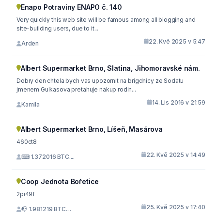
Enapo Potraviny ENAPO č. 140
Very quickly this web site will be famous among all blogging and
site-building users, due to it...
22. Kvě 2025 v 5:47
Arden
Albert Supermarket Brno, Slatina, Jihomoravské nám.
Dobry den chtela bych vas upozornit na brigdnicy ze Sodatu
jmenem Gulkasova pretahuje nakup rodin...
14. Lis 2016 v 21:59
Kamila
Albert Supermarket Brno, Líšeň, Masárova
460ct8
22. Kvě 2025 v 14:49
⌨ 1.372016 BTC....
Coop Jednota Bořetice
2pi49f
25. Kvě 2025 v 17:40
📭 1.981219 BTC....