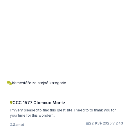
Komentáře ze stejné kategorie
CCC 1577 Olomouc Moritz
I'm very pleased to find this great site. I need to to thank you for
your time for this wonderf...
22. Kvě 2025 v 2:43
Garnet