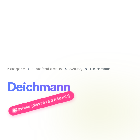
Kategorie
Oblečení a obuv
Svitavy
Deichmann
Deichmann
Zavřeno (otevírá za 3 h 58 min)