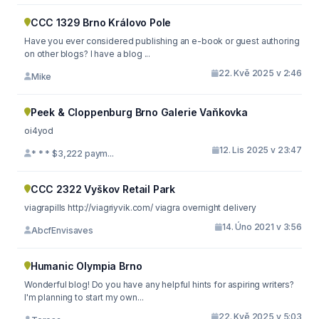
CCC 1329 Brno Královo Pole
Have you ever considered publishing an e-book or guest authoring
on other blogs? I have a blog ...
22. Kvě 2025 v 2:46
Mike
Peek & Cloppenburg Brno Galerie Vaňkovka
oi4yod
12. Lis 2025 v 23:47
* * * $3,222 paym...
CCC 2322 Vyškov Retail Park
viagrapills http://viagriyvik.com/ viagra overnight delivery
14. Úno 2021 v 3:56
AbcfEnvisaves
Humanic Olympia Brno
Wonderful blog! Do you have any helpful hints for aspiring writers?
I'm planning to start my own...
22. Kvě 2025 v 5:03