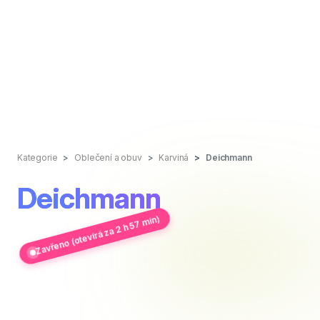
Kategorie
Oblečení a obuv
Karviná
Deichmann
Deichmann
Zavřeno (otevírá za 2 h 57 min)