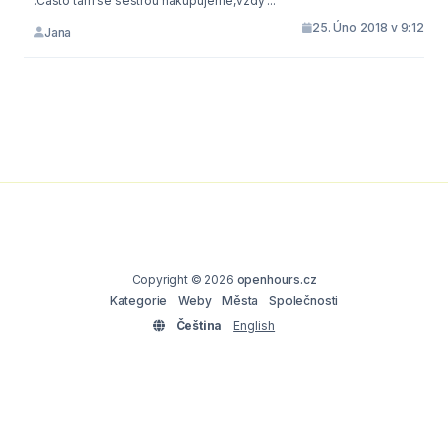
.Často tam se sestrou nakupujeme,vždy ...
25. Úno 2018 v 9:12
Jana
Copyright © 2026
openhours.cz
Kategorie
Weby
Města
Společnosti
Čeština
English