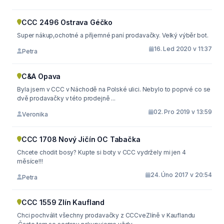
CCC 2496 Ostrava Géčko
Super nákup,ochotné a příjemné paní prodavačky. Velký výběr bot.
16. Led 2020 v 11:37
Petra
C&A Opava
Byla jsem v CCC v Náchodě na Polské ulici. Nebylo to poprvé co se
dvě prodavačky v této prodejně ...
02. Pro 2019 v 13:59
Veronika
CCC 1708 Nový Jičín OC Tabačka
Chcete chodit bosy? Kupte si boty v CCC vydržely mi jen 4
měsíce!!!
24. Úno 2017 v 20:54
Petra
CCC 1559 Zlín Kaufland
Chci pochválit všechny prodavačky z CCCveZlíně v Kauflandu