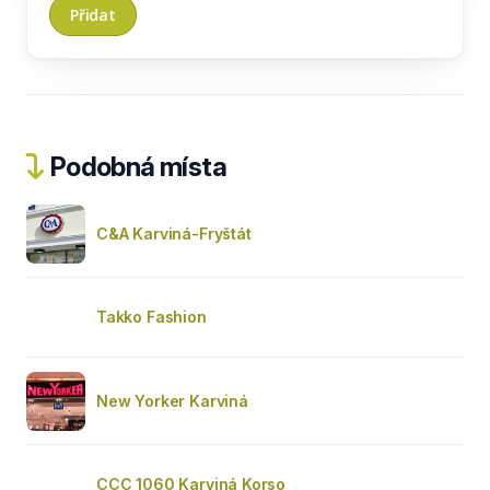
Podobná místa
C&A Karviná-Fryštát
Takko Fashion
New Yorker Karviná
CCC 1060 Karviná Korso