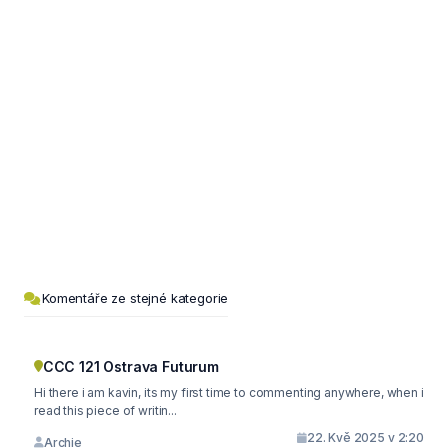
Komentáře ze stejné kategorie
CCC 121 Ostrava Futurum
Hi there i am kavin, its my first time to commenting anywhere, when i
read this piece of writin...
22. Kvě 2025 v 2:20
Archie