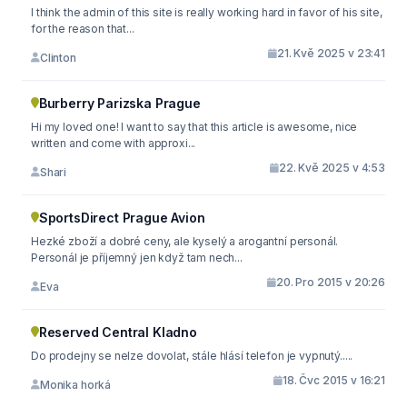
I think the admin of this site is really working hard in favor of his site,
for the reason that...
21. Kvě 2025 v 23:41
Clinton
Burberry Parizska Prague
Hi my loved one! I want to say that this article is awesome, nice
written and come with approxi...
22. Kvě 2025 v 4:53
Shari
SportsDirect Prague Avion
Hezké zboží a dobré ceny, ale kyselý a arogantní personál.
Personál je příjemný jen když tam nech...
20. Pro 2015 v 20:26
Eva
Reserved Central Kladno
Do prodejny se nelze dovolat, stále hlásí telefon je vypnutý.....
18. Čvc 2015 v 16:21
Monika horká