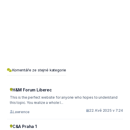
Komentáře ze stejné kategorie
H&M Forum Liberec
This is the perfect website for anyone who hopes to understand
this topic. You realize a whole l...
22. Kvě 2025 v 7:24
Lawrence
C&A Praha 1