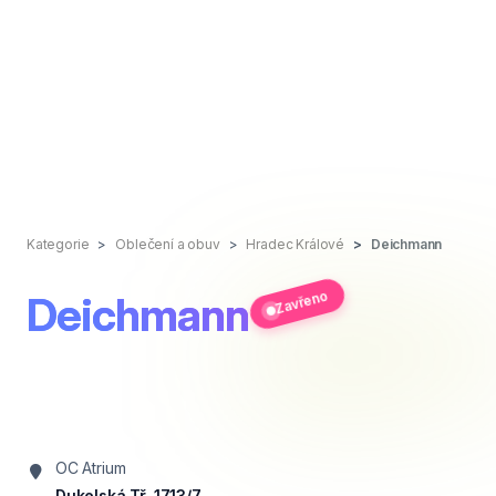
Kategorie
Oblečení a obuv
Hradec Králové
Deichmann
Zavřeno
Deichmann
OC Atrium
Dukelská Tř. 1713/7