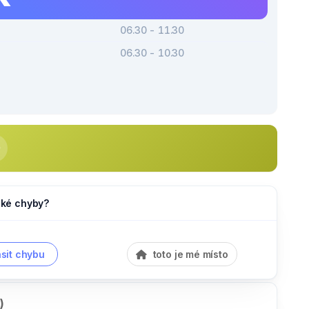
06.30 - 11.30
06.30 - 10.30
jaké chyby?
sit chybu
toto je mé místo
)