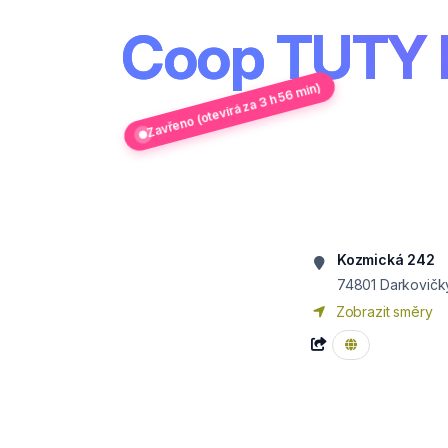
Coop TUTY 
Zavřeno (otevírá za 3 h 56 min)
Kozmická 242
74801
Darkovičk
Zobrazit směry