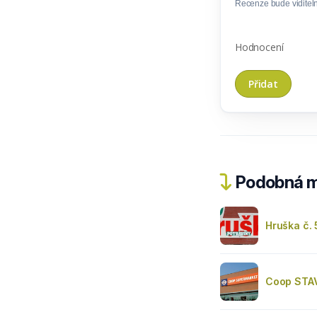
Recenze bude viditel
Hodnocení
Podobná m
Hruška č.
Coop STAV