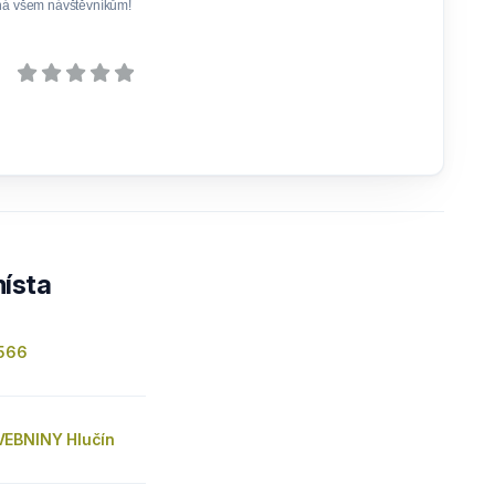
ná všem návštěvníkům!
ísta
 566
EBNINY Hlučín