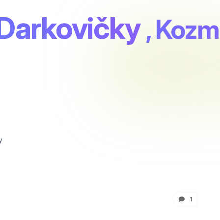
Darkovičky
, Kozm
y
1