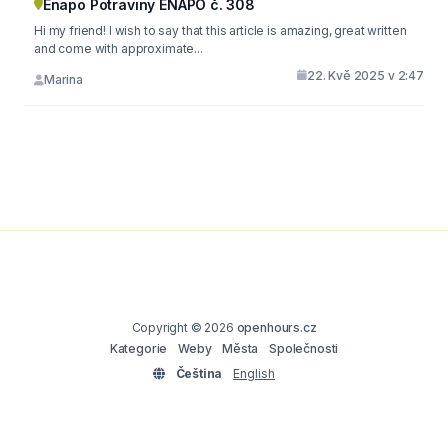
Enapo Potraviny ENAPO č. 308
Hi my friend! I wish to say that this article is amazing, great written
and come with approximate...
22. Kvě 2025 v 2:47
Marina
Copyright © 2026
openhours.cz
Kategorie
Weby
Města
Společnosti
Čeština
English