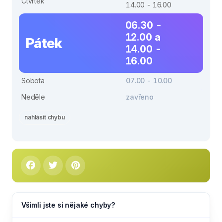
Čtvrtek
14.00 - 16.00
06.30 -
12.00 a
Pátek
14.00 -
16.00
Sobota
07.00 - 10.00
Neděle
zavřeno
nahlásit chybu
Všimli jste si nějaké chyby?