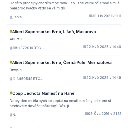
Do této prodejny chodím moc ráda. Jsou zde velmi příjemné a milé
paní prodavačky.Vždy se vším do...
30. Lis 2021 v 9:11
Jarka
Albert Supermarket Brno, Líšeň, Masárova
460ct8
22. Kvě 2025 v 14:49
⌨ 1.372016 BTC....
Albert Supermarket Brno, Černá Pole, Merhautova
9rwykh
22. Kvě 2025 v 14:49
🔖 1.450548 BTC....
Coop Jednota Náměšť na Hané
Dobry den chtěla bych se zeptat na email cukrárny od které si
necháváte dovážet zákusky? Děkuji.
05. Čvc 2016 v 21:31
N.