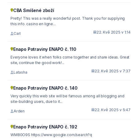
CBA Smíšené zboží
Pretty! This was a really wonderful post. Thank you for supplying
this info. casino en ligne...
22. Kvě 2025 v 1:14
Carl
Enapo Potraviny ENAPO č. 110
Everyone loves it when folks come together and share ideas. Great
site, continue the good work!...
22. Kvě 2025 v 7:37
Latasha
Enapo Potraviny ENAPO č. 140
Very quickly this web site will be famous among all blogging and
site-building users, due to it...
22. Kvě 2025 v 5:47
Arden
Enapo Potraviny ENAPO č. 192
WM80O9S https://www.google.com/search?q