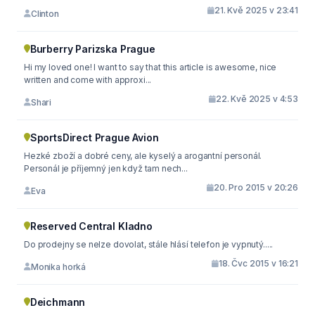
21. Kvě 2025 v 23:41
Clinton
Burberry Parizska Prague
Hi my loved one! I want to say that this article is awesome, nice
written and come with approxi...
22. Kvě 2025 v 4:53
Shari
SportsDirect Prague Avion
Hezké zboží a dobré ceny, ale kyselý a arogantní personál.
Personál je příjemný jen když tam nech...
20. Pro 2015 v 20:26
Eva
Reserved Central Kladno
Do prodejny se nelze dovolat, stále hlásí telefon je vypnutý.....
18. Čvc 2015 v 16:21
Monika horká
Deichmann