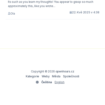
Its such as you learn my thoughts! You appear to grasp so much
approximately this, like you wrote...
22. Kvě 2025 v 4:38
Ola
Copyright © 2026
openhours.cz
Kategorie
Weby
Města
Společnosti
Čeština
English