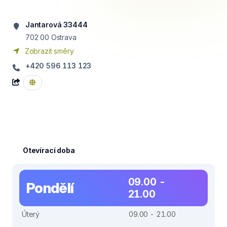
Jantarová 33444
702 00
Ostrava
Zobrazit směry
+420 596 113 123
Otevírací doba
09.00 -
Pondělí
21.00
Úterý
09.00 - 21.00