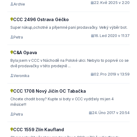
22. Kvě 2025 v 2:20
Archie
CCC 2496 Ostrava Géčko
Super nákup,ochotné a příjemné paní prodavačky. Velký výběr bot.
16. Led 2020 v 11:37
Petra
C&A Opava
Byla jsem v CCC v Náchodě na Polské ulici. Nebylo to poprvé co se
dvě prodavačky v této prodejně ...
02. Pro 2019 v 13:59
Veronika
CCC 1708 Nový Jičín OC Tabačka
Chcete chodit bosy? Kupte si boty v CCC vydržely mi jen 4
měsíce!!!
24. Úno 2017 v 20:54
Petra
CCC 1559 Zlín Kaufland