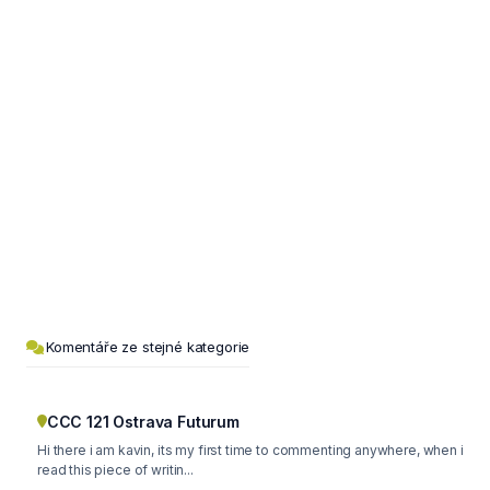
Komentáře ze stejné kategorie
CCC 121 Ostrava Futurum
Hi there i am kavin, its my first time to commenting anywhere, when i
read this piece of writin...