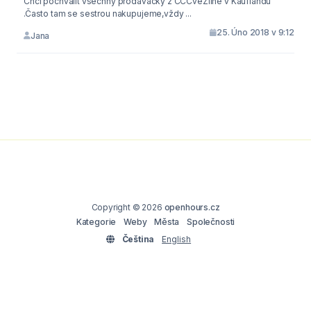
Chci pochválit všechny prodavačky z CCCveZlíně v Kauflandu
.Často tam se sestrou nakupujeme,vždy ...
25. Úno 2018 v 9:12
Jana
Copyright © 2026
openhours.cz
Kategorie
Weby
Města
Společnosti
Čeština
English