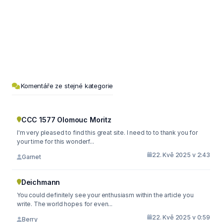
Komentáře ze stejné kategorie
CCC 1577 Olomouc Moritz
I'm very pleased to find this great site. I need to to thank you for
your time for this wonderf...
22. Kvě 2025 v 2:43
Garnet
Deichmann
You could definitely see your enthusiasm within the article you
write. The world hopes for even...
22. Kvě 2025 v 0:59
Berry