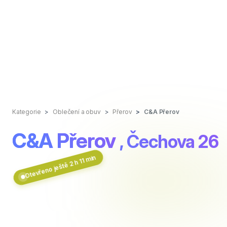
Kategorie
Oblečení a obuv
Přerov
C&A Přerov
C&A Přerov
, Čechova 26
Otevřeno ještě 2 h 11 min