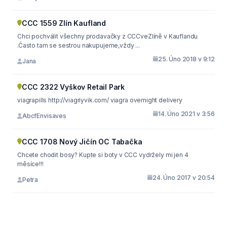
CCC 1559 Zlín Kaufland
Chci pochválit všechny prodavačky z CCCveZlíně v Kauflandu
.Často tam se sestrou nakupujeme,vždy ...
25. Úno 2018 v 9:12
Jana
CCC 2322 Vyškov Retail Park
viagrapills http://viagriyvik.com/ viagra overnight delivery
14. Úno 2021 v 3:56
AbcfEnvisaves
CCC 1708 Nový Jičín OC Tabačka
Chcete chodit bosy? Kupte si boty v CCC vydržely mi jen 4
měsíce!!!
24. Úno 2017 v 20:54
Petra