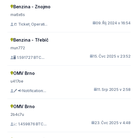
Benzina - Znojmo
ma6x6s
09. Říj 2024 v 16:54
📒 Ticket; Operati...
Benzina - Třebíč
mun772
15. Čvc 2025 v 23:52
🖥 1.591727 BTC....
OMV Brno
u417oe
11. Srp 2025 v 2:58
🖊 📢 Notification:...
OMV Brno
2b4c7u
23. Čvc 2025 v 4:48
📈 1.459876 BTC....