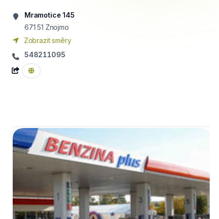
Mramotice 145
671 51
Znojmo
Zobrazit směry
548211095