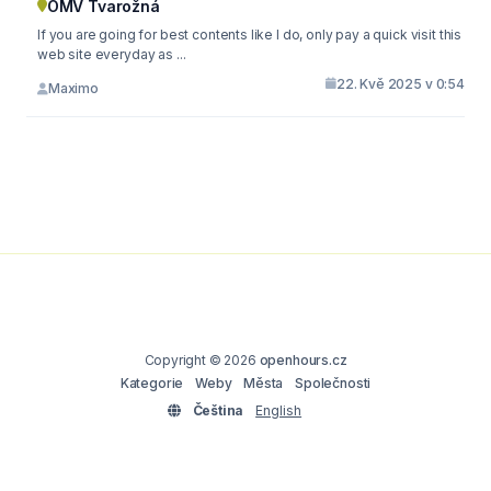
OMV Tvarožná
If you are going for best contents like I do, only pay a quick visit this
web site everyday as ...
22. Kvě 2025 v 0:54
Maximo
Copyright © 2026
openhours.cz
Kategorie
Weby
Města
Společnosti
Čeština
English