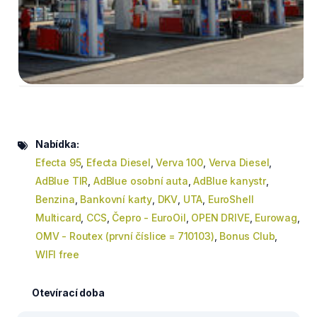
Nabídka:
Efecta 95
,
Efecta Diesel
,
Verva 100
,
Verva Diesel
,
AdBlue TIR
,
AdBlue osobní auta
,
AdBlue kanystr
,
Benzina
,
Bankovní karty
,
DKV
,
UTA
,
EuroShell
Multicard
,
CCS
,
Čepro - EuroOil
,
OPEN DRIVE
,
Eurowag
,
OMV - Routex (první číslice = 710103)
,
Bonus Club
,
WIFI free
Otevírací doba