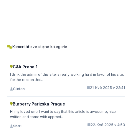
Komentáře ze stejné kategorie
C&A Praha 1
I think the admin of this site is really working hard in favor of his site,
for the reason that...
21. Kvě 2025 v 23:41
Clinton
Burberry Parizska Prague
Hi my loved one! I want to say that this article is awesome, nice
written and come with approxi...
22. Kvě 2025 v 4:53
Shari