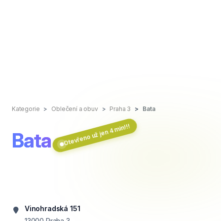
Kategorie
Oblečení a obuv
Praha 3
Bata
Otevřeno už jen 4 min!!!
Bata
Vinohradská 151
13000
Praha 3