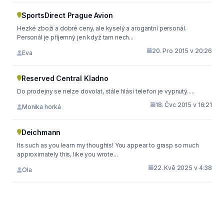
SportsDirect Prague Avion
Hezké zboží a dobré ceny, ale kyselý a arogantní personál.
Personál je příjemný jen když tam nech...
20. Pro 2015 v 20:26
Eva
Reserved Central Kladno
Do prodejny se nelze dovolat, stále hlásí telefon je vypnutý.....
18. Čvc 2015 v 16:21
Monika horká
Deichmann
Its such as you learn my thoughts! You appear to grasp so much
approximately this, like you wrote...
22. Kvě 2025 v 4:38
Ola