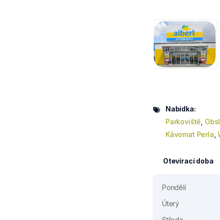
Nabídka:
Parkoviště
,
Obsl
Kávomat Perla
,
Otevírací doba
Pondělí
Úterý
Středa