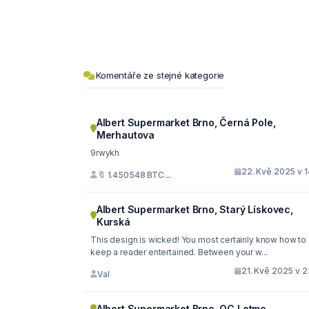
Komentáře ze stejné kategorie
Albert Supermarket Brno, Černá Pole,
Merhautova
9rwykh
22. Kvě 2025 v 1
🔖 1.450548 BTC....
Albert Supermarket Brno, Starý Lískovec,
Kurská
This design is wicked! You most certainly know how to
keep a reader entertained. Between your w...
21. Kvě 2025 v 2
Val
Albert Supermarket Brno, OC Letmo