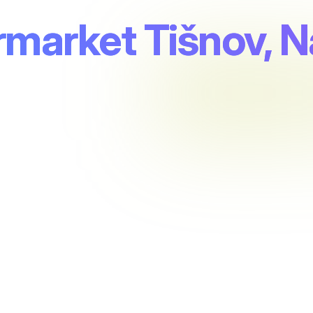
rmarket Tišnov, N