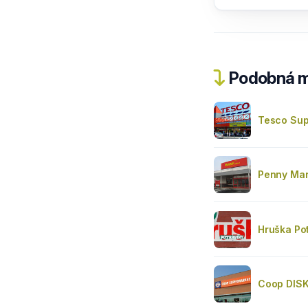
Podobná m
Tesco Sup
Penny Mar
Hruška Po
Coop DISK