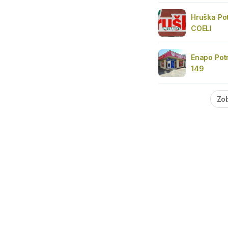
Hruška Po
COELI
Enapo Pot
149
Zob