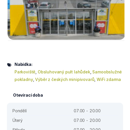
Nabídka:
Parkoviště
,
Obsluhovaný pult lahůdek
,
Samoobslužné
pokladny
,
Výběr z českých minipivovarů
,
WiFi zdarma
Otevírací doba
Pondělí
07.00 - 20.00
Úterý
07.00 - 20.00
Středa
07.00 - 20.00