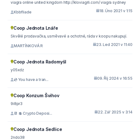
viagra online united kingdom http://kloviagrli.com/ viagra sydney
18. Úno 2021 v 1:15
Kbbfliade
Coop Jednota Lnáře
Skvělé prodavačka, usměvavé a ochotné, ráda v koopu nakupují.
23. Led 2021 v 11:40
MARTÍNKOVÁ R
Coop Jednota Radomyšl
y05xdz
09. Říj 2024 v 16:55
💿 You have a tran...
Coop Konzum Švihov
9i8pr3
22. Zář 2025 v 3:14
📆 💲 Crypto Deposi...
Coop Jednota Sedlice
2ndo38