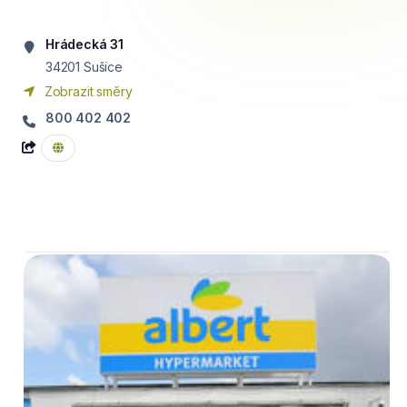
Hrádecká 31
34201
Sušice
Zobrazit směry
800 402 402