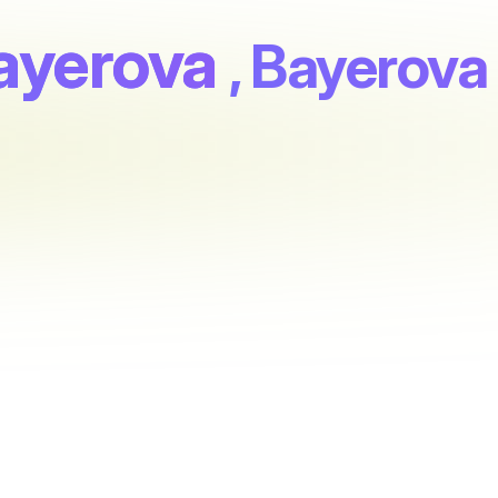
Bayerova
, Bayerova