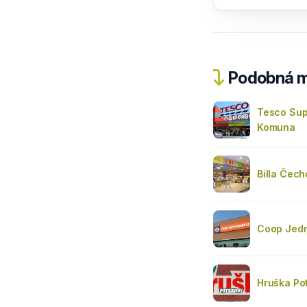
Podobná m
Tesco Sup
Komuna
Billa Čec
Coop Jedn
Hruška Po