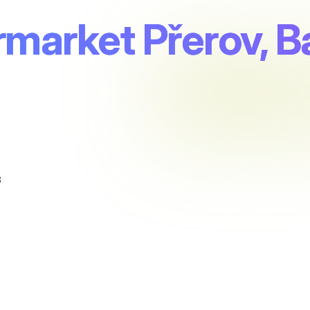
rmarket Přerov, 
3