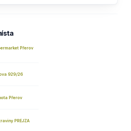
ísta
ermarket Přerov
hova 929/26
ota Přerov
traviny PREJZA