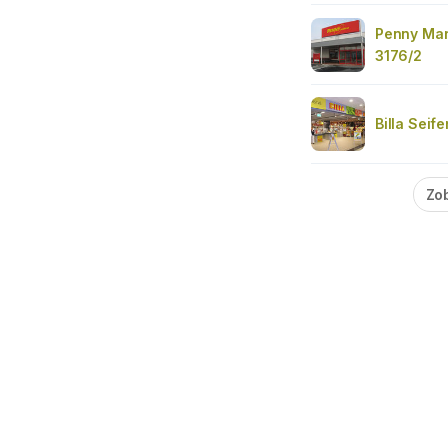
Penny Mar
3176/2
Billa Seif
Zob