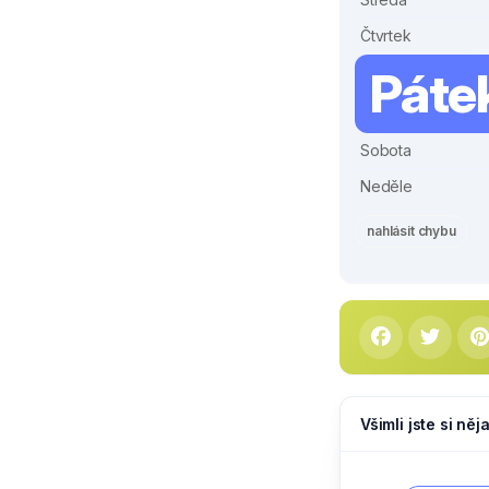
Čtvrtek
Páte
Sobota
Neděle
nahlásit chybu
Všimli jste si ně