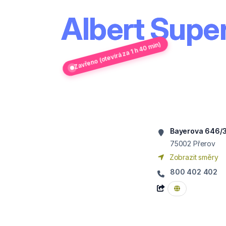
Albert Supe
Zavřeno (otevírá za 1 h 40 min)
Bayerova 646/
75002
Přerov
Zobrazit směry
800 402 402