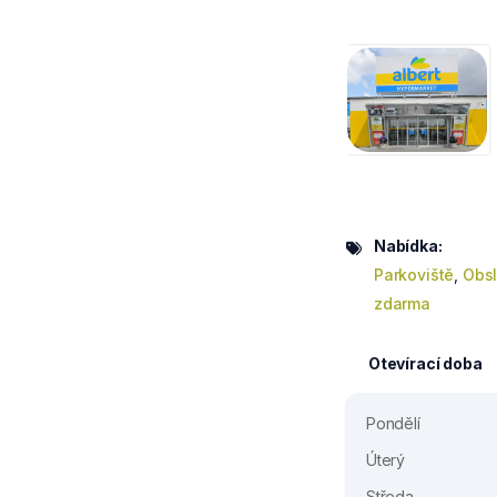
Nabídka:
Parkoviště
,
Obsl
zdarma
Otevírací doba
Pondělí
Úterý
Středa