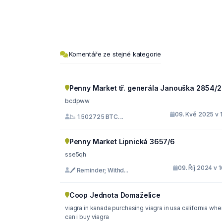
Komentáře ze stejné kategorie
Penny Market tř. generála Janouška 2854/2
bcdpww
09. Kvě 2025 v 
📉 1.502725 BTC....
Penny Market Lipnická 3657/6
sse5qh
09. Říj 2024 v 
🖊 Reminder; Withd...
Coop Jednota Domaželice
viagra in kanada purchasing viagra in usa california where
can i buy viagra