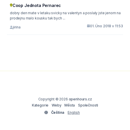
Coop Jednota Pernarec
dobry den mate v letaku svicky na valentyn a poslaly jste jenom na
prodejnu malo kousku tak bych ...
01. Úno 2018 v 11:53
jirina
Copyright © 2026
openhours.cz
Kategorie
Weby
Města
Společnosti
Čeština
English