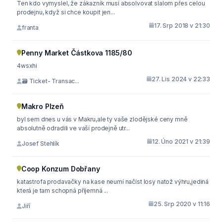
Ten kdo vymyslel, že zákazník musí absolvovat slalom přes celou
prodejnu, když si chce koupit jen...
17. Srp 2018 v 21:30
franta
Penny Market Částkova 1185/80
4wsxhi
27. Lis 2024 v 22:33
🗃 Ticket- Transac...
Makro Plzeň
byl sem dnes u vás v Makru,ale ty vaše zlodějské ceny mně
absolutně odradili ve vaší prodejně utr...
12. Úno 2021 v 21:39
Josef Stehlík
Coop Konzum Dobřany
katastrofa prodavačky na kase neumí načíst losy natož výhru,jediná
která je tam schopná příjemná ...
25. Srp 2020 v 11:16
Jiří