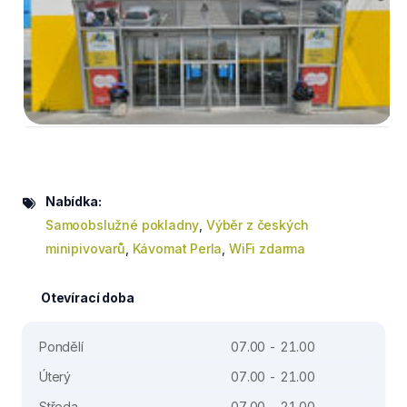
Nabídka:
Samoobslužné pokladny
,
Výběr z českých
minipivovarů
,
Kávomat Perla
,
WiFi zdarma
Otevírací doba
Pondělí
07.00 - 21.00
Úterý
07.00 - 21.00
Středa
07.00 - 21.00