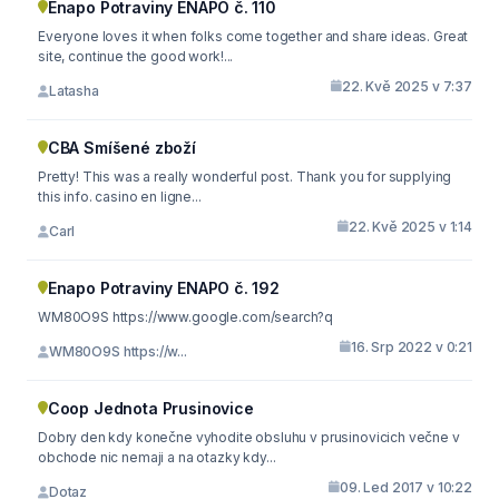
Enapo Potraviny ENAPO č. 110
Everyone loves it when folks come together and share ideas. Great
site, continue the good work!...
22. Kvě 2025 v 7:37
Latasha
CBA Smíšené zboží
Pretty! This was a really wonderful post. Thank you for supplying
this info. casino en ligne...
22. Kvě 2025 v 1:14
Carl
Enapo Potraviny ENAPO č. 192
WM80O9S https://www.google.com/search?q
16. Srp 2022 v 0:21
WM80O9S https://w...
Coop Jednota Prusinovice
Dobry den kdy konečne vyhodite obsluhu v prusinovicich večne v
obchode nic nemaji a na otazky kdy...
09. Led 2017 v 10:22
Dotaz